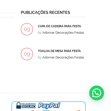
PUBLICAÇÕES RECENTES
CAPA DE CADEIRA PARA FESTA
BOLO
09
09
by
Adornar Decorações Festas
by
Ad
DEZ
DEZ
TOALHA DE MESA PARA FESTA
BOLO
09
09
by
Adornar Decorações Festas
by
Ad
DEZ
DEZ