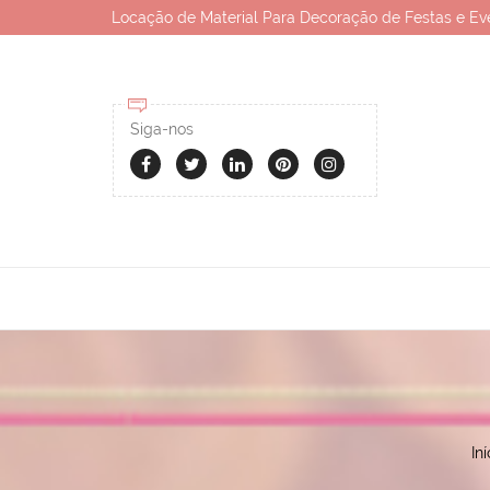
Locação de Material Para Decoração de Festas e Ev
Siga-nos
Iní