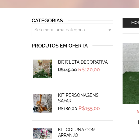
CATEGORIAS
MOS
Selecione uma categoria
PRODUTOS EM OFERTA
BICICLETA DECORATIVA
Original
Current
R$
120,00
R$
145,00
price
price
was:
is:
R$145,00.
R$120,00.
KIT PERSONAGENS
SAFARI
Original
Current
R$
155,00
R$
180,00
price
price
was:
is:
R$180,00.
R$155,00.
KIT COLUNA COM
ARRANJO