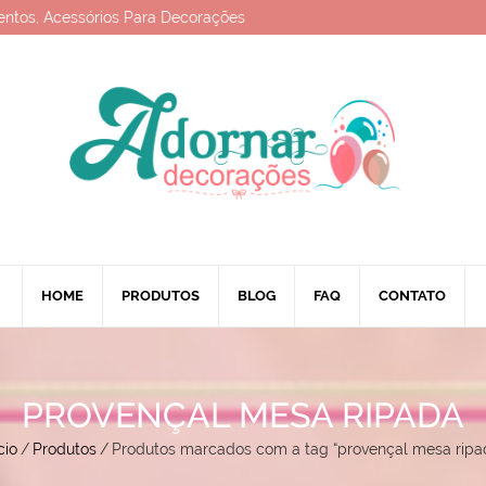
entos, Acessórios Para Decorações
HOME
PRODUTOS
BLOG
FAQ
CONTATO
PROVENÇAL MESA RIPADA
cio
/
Produtos
/
Produtos marcados com a tag “provençal mesa ripa