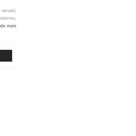
versátil,
xternos,
nda mais