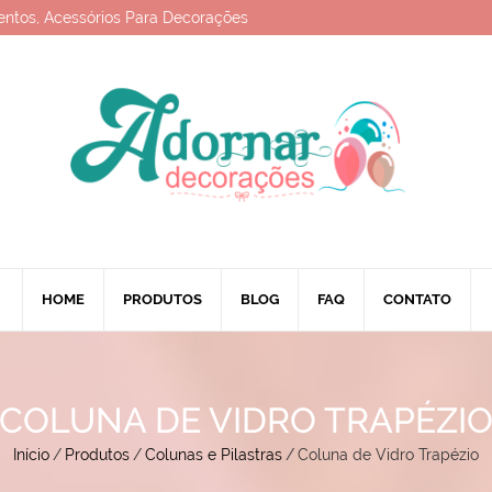
entos, Acessórios Para Decorações
HOME
PRODUTOS
BLOG
FAQ
CONTATO
COLUNA DE VIDRO TRAPÉZI
Início
/
Produtos
/
Colunas e Pilastras
/
Coluna de Vidro Trapézio