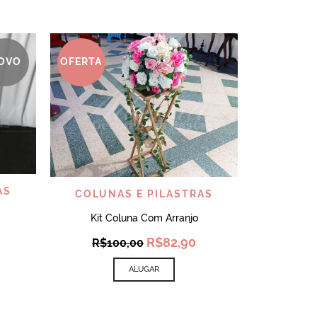
COLUN
OVO
OFERTA
C
VISUALIZAR
AS
COLUNAS E PILASTRAS
Kit Coluna Com Arranjo
Original
Current
R$
82,90
R$
100,00
price
price
was:
is:
ALUGAR
R$100,00.
R$82,90.