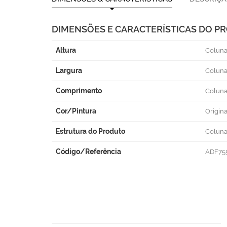
DIMENSÕES E CARACTERÍSTICAS DO P
Altura
Coluna
Largura
Coluna
Comprimento
Coluna
Cor/Pintura
Origina
Estrutura do Produto
Coluna
Código/Referência
ADF75