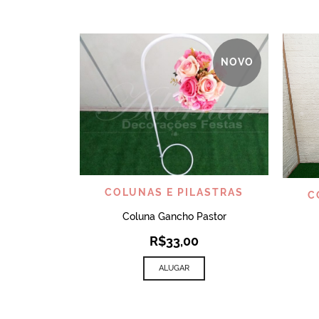
NOVO
VISUALIZAR
COLUNAS E PILASTRAS
C
Coluna Gancho Pastor
R$
33,00
ALUGAR