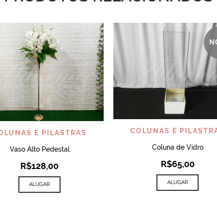
N
VISUALIZAR
VISUALIZAR
COLUNAS E PILASTR
OLUNAS E PILASTRAS
Coluna de Vidro
Vaso Alto Pedestal
R$
65,00
R$
128,00
ALUGAR
ALUGAR