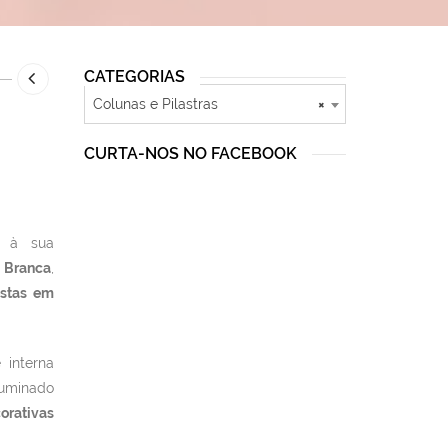
CATEGORIAS
Colunas e Pilastras
×
CURTA-NOS NO FACEBOOK
a à sua
a Branca
,
estas em
interna
luminado
corativas