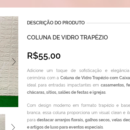
DESCRIÇÃO DO PRODUTO
COLUNA DE VIDRO TRAPÉZIO
R$
55,00
Adicione um toque de sofisticação e elegânci
cerimônia com a
Coluna de Vidro Trapézio com Caix
ideal para entradas impactantes em
casamentos, f
chácaras, sítios, salões de festas e igrejas
.
Com design moderno em formato trapézio e base 
branca, essa coluna proporciona um visual clean e i
para
destacar arranjos florais, galhos secos, velas de
e artigos de luxo para eventos especiais
.