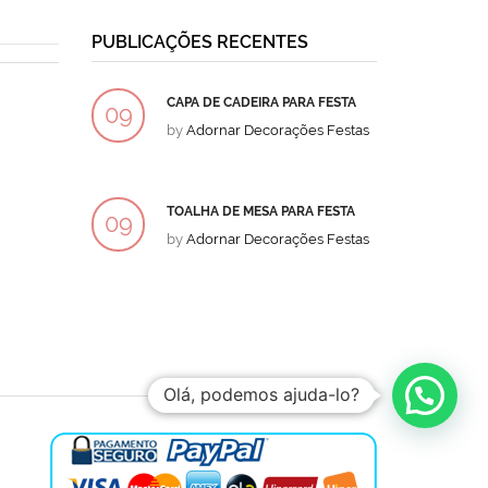
PUBLICAÇÕES RECENTES
CAPA DE CADEIRA PARA FESTA
BOLO
09
09
by
Adornar Decorações Festas
by
Ad
DEZ
DEZ
TOALHA DE MESA PARA FESTA
BOLO
09
09
by
Adornar Decorações Festas
by
Ad
DEZ
DEZ
Olá, podemos ajuda-lo?