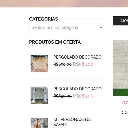
CATEGORIAS
MOS
Selecione uma categoria
PRODUTOS EM OFERTA
PERGOLADO DECORADO
Original
Current
R$
585,00
R$
690,00
price
price
was:
is:
R$690,00.
R$585,00.
PERGOLADO DECORADO
Original
Current
R$
585,00
R$
690,00
price
price
C
was:
is:
R$690,00.
R$585,00.
CO
KIT PERSONAGENS
SAFARI