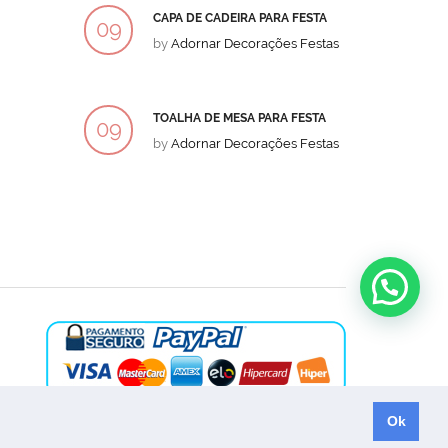
CAPA DE CADEIRA PARA FESTA
BOLO
09
09
by
Adornar Decorações Festas
by
Ad
DEZ
DEZ
TOALHA DE MESA PARA FESTA
BOLO
09
09
by
Adornar Decorações Festas
by
Ad
DEZ
DEZ
Ok