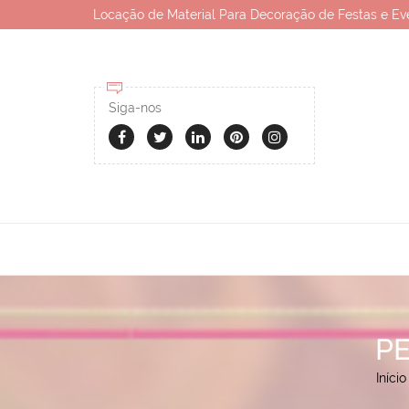
Locação de Material Para Decoração de Festas e Ev
Siga-nos
PE
Início