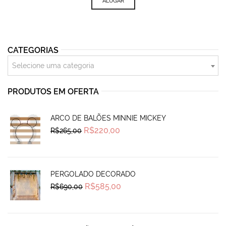
ALUGAR
CATEGORIAS
Selecione uma categoria
PRODUTOS EM OFERTA
ARCO DE BALÕES MINNIE MICKEY
Original
Current
R$
220,00
R$
265,00
price
price
was:
is:
R$265,00.
R$220,00.
PERGOLADO DECORADO
Original
Current
R$
585,00
R$
690,00
price
price
was:
is:
R$690,00.
R$585,00.