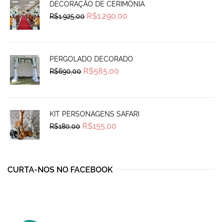
DECORAÇÃO DE CERIMÔNIA
Original
Current
R$
1.290,00
R$
1.925,00
price
price
was:
is:
R$1.925,00.
R$1.290,00.
PERGOLADO DECORADO
Original
Current
R$
585,00
R$
690,00
price
price
was:
is:
R$690,00.
R$585,00.
KIT PERSONAGENS SAFARI
Original
Current
R$
155,00
R$
180,00
price
price
was:
is:
R$180,00.
R$155,00.
CURTA-NOS NO FACEBOOK