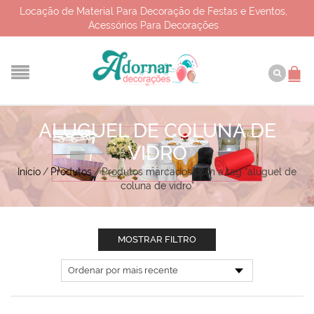
Locação de Material Para Decoração de Festas e Eventos,
Acessórios Para Decorações
ALUGUEL DE COLUNA DE
VIDRO
Início
/
Produtos
/
Produtos marcados com a tag “aluguel de
coluna de vidro”
MOSTRAR FILTRO