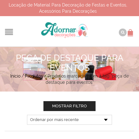
Locação de Material Para Decoração de Festas e Eventos,
Acessórios Para Decorações
PEÇA DE DESTAQUE PARA
EVENTOS
Início
/
Produtos
/
Produtos marcados com a tag “peça de
destaque para eventos”
MOSTRAR FILTRO