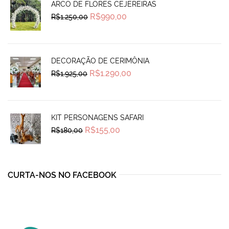
ARCO DE FLORES CEJEREIRAS
Original
Current
R$
990,00
R$
1.250,00
price
price
was:
is:
R$1.250,00.
R$990,00.
DECORAÇÃO DE CERIMÔNIA
Original
Current
R$
1.290,00
R$
1.925,00
price
price
was:
is:
R$1.925,00.
R$1.290,00.
KIT PERSONAGENS SAFARI
Original
Current
R$
155,00
R$
180,00
price
price
was:
is:
R$180,00.
R$155,00.
CURTA-NOS NO FACEBOOK