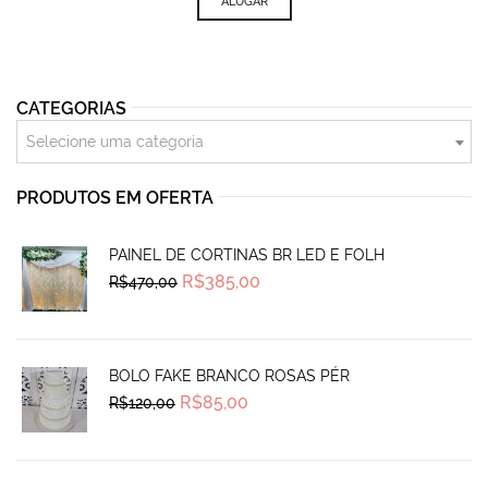
ALUGAR
CATEGORIAS
Selecione uma categoria
PRODUTOS EM OFERTA
PAINEL DE CORTINAS BR LED E FOLH
Original
Current
R$
385,00
R$
470,00
price
price
was:
is:
R$470,00.
R$385,00.
BOLO FAKE BRANCO ROSAS PÉR
Original
Current
R$
85,00
R$
120,00
price
price
was:
is:
R$120,00.
R$85,00.