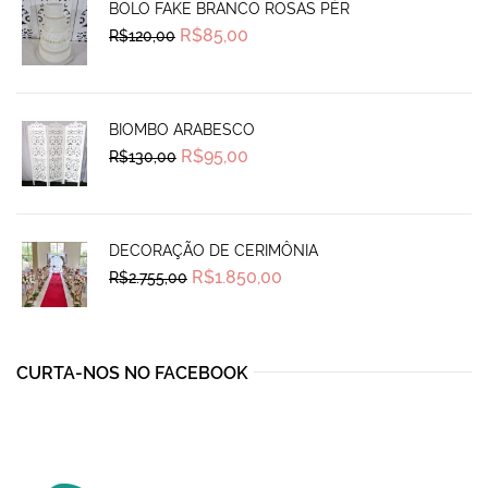
BOLO FAKE BRANCO ROSAS PÉR
Original
Current
R$
85,00
R$
120,00
price
price
was:
is:
R$120,00.
R$85,00.
BIOMBO ARABESCO
Original
Current
R$
95,00
R$
130,00
price
price
was:
is:
R$130,00.
R$95,00.
DECORAÇÃO DE CERIMÔNIA
Original
Current
R$
1.850,00
R$
2.755,00
price
price
was:
is:
R$2.755,00.
R$1.850,00.
CURTA-NOS NO FACEBOOK