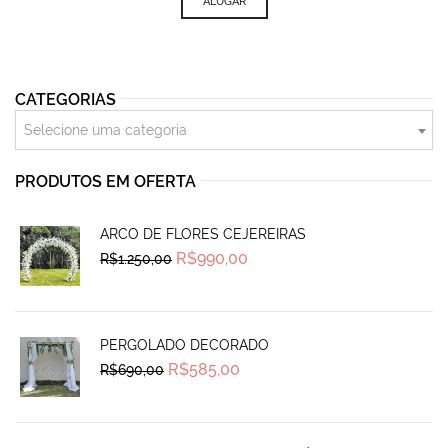
ALUGAR
CATEGORIAS
Selecione uma categoria
PRODUTOS EM OFERTA
ARCO DE FLORES CEJEREIRAS
Original
Current
R$
990,00
R$
1.250,00
price
price
was:
is:
R$1.250,00.
R$990,00.
PERGOLADO DECORADO
Original
Current
R$
585,00
R$
690,00
price
price
was:
is:
R$690,00.
R$585,00.