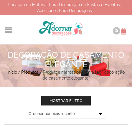
Locação de Material Para Decoração de Festas e Eventos,
Acessórios Para Decorações
DECORAÇÃO DE CASAMENTO
ELEGANTE
Início
/
Produtos
/
Produtos marcados com a tag “decoração
de casamento elegante”
MOSTRAR FILTRO