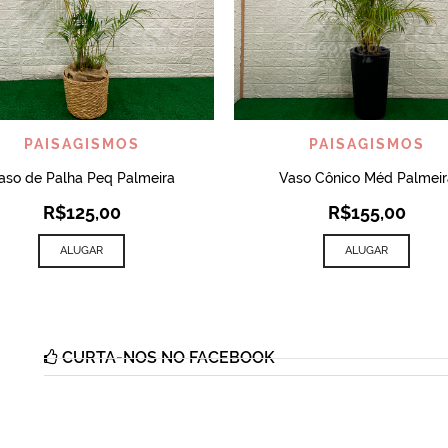
VISUALIZAR
VISUALIZAR
PAISAGISMOS
PAISAGISMOS
aso de Palha Peq Palmeira
Vaso Cônico Méd Palmeir
R$
125,00
R$
155,00
ALUGAR
ALUGAR
CURTA-NOS NO FACEBOOK