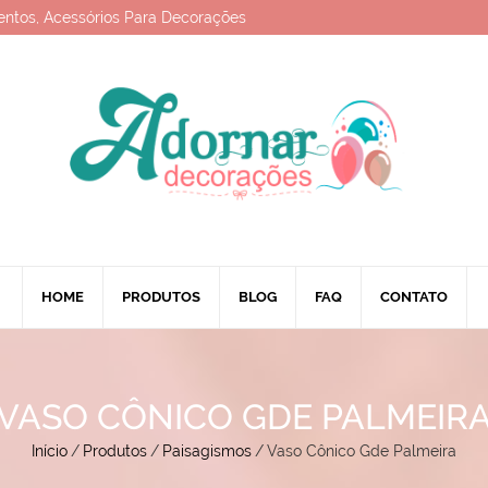
entos, Acessórios Para Decorações
HOME
PRODUTOS
BLOG
FAQ
CONTATO
VASO CÔNICO GDE PALMEIR
Início
/
Produtos
/
Paisagismos
/
Vaso Cônico Gde Palmeira