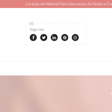
Locação de Material Para Decoração de Festas e Ev
Siga-nos