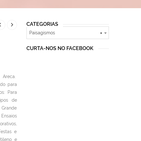
CATEGORIAS
Paisagismos
×
CURTA-NOS NO FACEBOOK
 Areca.
ado para
os: Para
ipos de
o Grande
Ensaios
rativos,
Festas e
tileno e