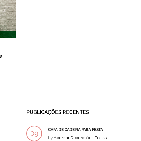
a
PUBLICAÇÕES RECENTES
CAPA DE CADEIRA PARA FESTA
BOLO
09
09
by
Adornar Decorações Festas
by
Ad