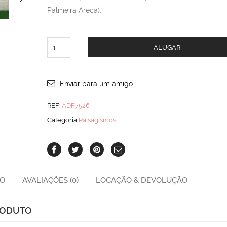
Palmeira Areca).
Vaso
ALUGAR
Cônico
Gde
Palmeira
quantity
Enviar para um amigo
REF:
ADF7526
Categoria
Paisagismos
ÃO
AVALIAÇÕES (0)
LOCAÇÃO & DEVOLUÇÃO
RODUTO