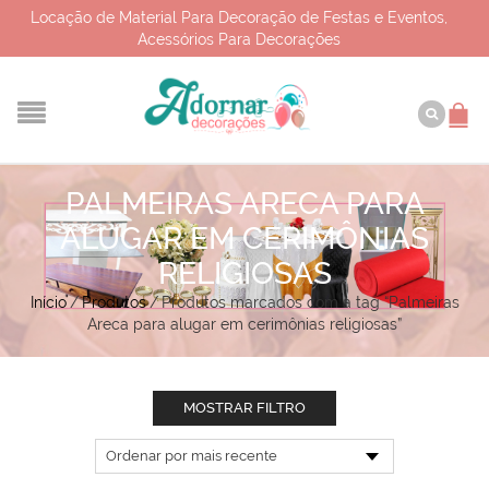
Locação de Material Para Decoração de Festas e Eventos,
Acessórios Para Decorações
PALMEIRAS ARECA PARA
ALUGAR EM CERIMÔNIAS
RELIGIOSAS
Início
/
Produtos
/
Produtos marcados com a tag “Palmeiras
Areca para alugar em cerimônias religiosas”
MOSTRAR FILTRO