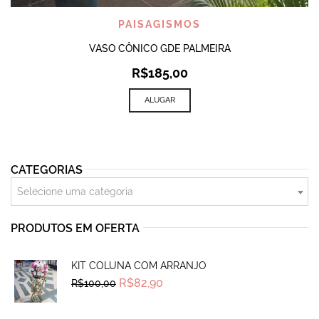
PAISAGISMOS
VASO CÔNICO GDE PALMEIRA
R$
185,00
ALUGAR
CATEGORIAS
Selecione uma categoria
PRODUTOS EM OFERTA
KIT COLUNA COM ARRANJO
Original
Current
R$
82,90
R$
100,00
price
price
was:
is:
R$100,00.
R$82,90.