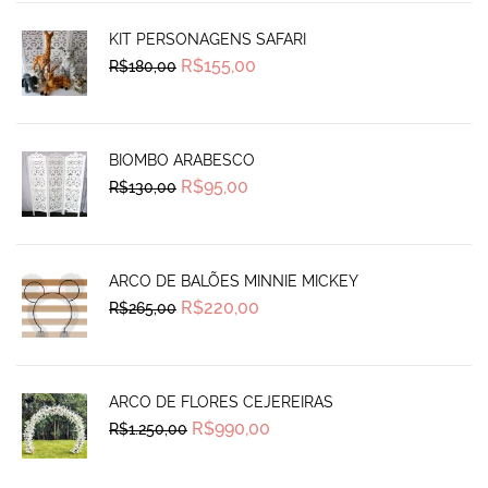
KIT PERSONAGENS SAFARI
Original
Current
R$
155,00
R$
180,00
price
price
was:
is:
R$180,00.
R$155,00.
BIOMBO ARABESCO
Original
Current
R$
95,00
R$
130,00
price
price
was:
is:
R$130,00.
R$95,00.
ARCO DE BALÕES MINNIE MICKEY
Original
Current
R$
220,00
R$
265,00
price
price
was:
is:
R$265,00.
R$220,00.
ARCO DE FLORES CEJEREIRAS
Original
Current
R$
990,00
R$
1.250,00
price
price
was:
is:
R$1.250,00.
R$990,00.