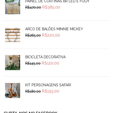
PAINEL DE CORTINAS BR LED E FOLH
Original
Current
R$
385,00
R$
470,00
price
price
was:
is:
R$470,00.
R$385,00.
ARCO DE BALÕES MINNIE MICKEY
Original
Current
R$
220,00
R$
265,00
price
price
was:
is:
R$265,00.
R$220,00.
BICICLETA DECORATIVA
Original
Current
R$
120,00
R$
145,00
price
price
was:
is:
R$145,00.
R$120,00.
KIT PERSONAGENS SAFARI
Original
Current
R$
155,00
R$
180,00
price
price
was:
is:
R$180,00.
R$155,00.