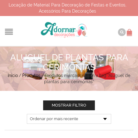
Locação de Material Para Decoração de Festas e Eventos,
Acessórios Para Decorações
ALUGUEL DE PLANTAS PARA
CERIMÔNIAS
Início
/
Produtos
/
Produtos marcados com a tag “Aluguel de
plantas para cerimônias”
MOSTRAR FILTRO