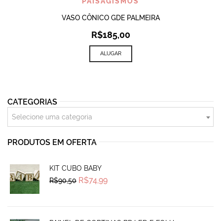
PAISAGISMOS
VASO CÔNICO GDE PALMEIRA
R$
185,00
ALUGAR
CATEGORIAS
Selecione uma categoria
PRODUTOS EM OFERTA
KIT CUBO BABY
Original
Current
R$
74,99
R$
90,50
price
price
was:
is:
R$90,50.
R$74,99.