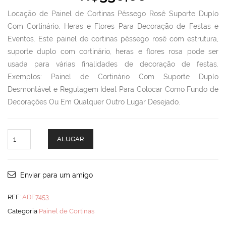
Locação de Painel de Cortinas Pêssego Rosê Suporte Duplo
Com Cortinário, Heras e Flores Para Decoração de Festas e
Eventos. Este painel de cortinas pêssego rosê com estrutura,
suporte duplo com cortinário, heras e flores rosa pode ser
usada para várias finalidades de decoração de festas.
Exemplos: Painel de Cortinário Com Suporte Duplo
Desmontável e Regulagem Ideal Para Colocar Como Fundo de
Decorações Ou Em Qualquer Outro Lugar Desejado.
Painel
ALUGAR
de
Cortinas
Pêssego
Rosê
Enviar para um amigo
quantity
REF:
ADF7453
Categoria
Painel de Cortinas