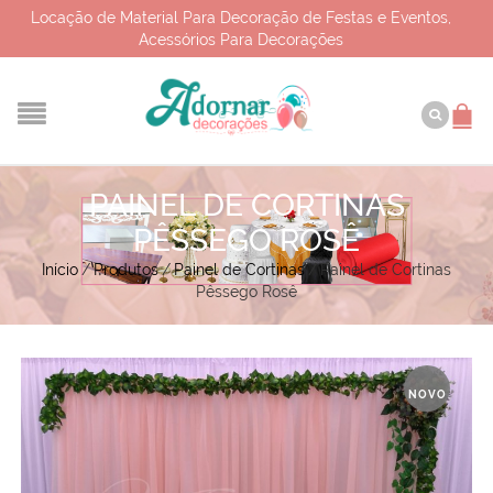
Locação de Material Para Decoração de Festas e Eventos,
Acessórios Para Decorações
PAINEL DE CORTINAS
PÊSSEGO ROSÊ
Início
/
Produtos
/
Painel de Cortinas
/
Painel de Cortinas
Pêssego Rosê
NOVO