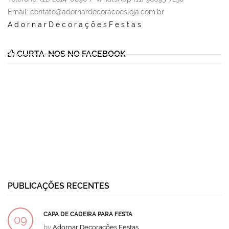
Email
: contato@adornardecoracoesloja.com.br
AdornarDecoraçõesFestas
CURTA-NOS NO FACEBOOK
PUBLICAÇÕES RECENTES
CAPA DE CADEIRA PARA FESTA
09
by
Adornar Decorações Festas