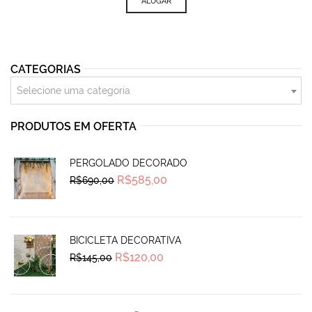
ALUGAR
CATEGORIAS
Selecione uma categoria
PRODUTOS EM OFERTA
PERGOLADO DECORADO
Original
Current
R$
585,00
R$
690,00
price
price
was:
is:
R$690,00.
R$585,00.
BICICLETA DECORATIVA
Original
Current
R$
120,00
R$
145,00
price
price
was:
is:
R$145,00.
R$120,00.