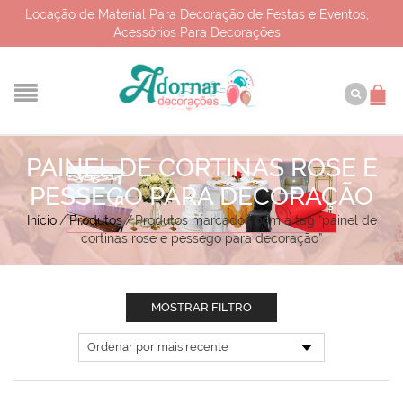
Locação de Material Para Decoração de Festas e Eventos,
Acessórios Para Decorações
PAINEL DE CORTINAS ROSE E
PESSEGO PARA DECORAÇÃO
Início
/
Produtos
/
Produtos marcados com a tag “painel de
cortinas rose e pessego para decoração”
MOSTRAR FILTRO