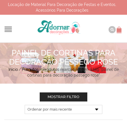
Locação de Material Para Decoração de Festas e Eventos,
Acessórios Para Decorações
PAINEL DE CORTINAS PARA
DECORAÇÃO PESSEGO ROSE
Início
/
Produtos
/
Produtos marcados com a tag “painel de
cortinas para decoração pessego rose”
MOSTRAR FILTRO