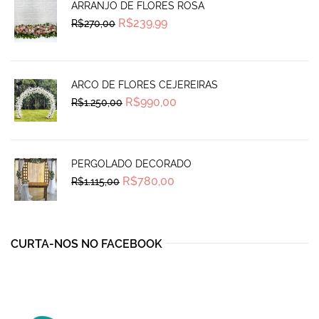
ARRANJO DE FLORES ROSA
Original
Current
R$
239,99
R$
270,00
price
price
was:
is:
R$270,00.
R$239,99.
ARCO DE FLORES CEJEREIRAS
Original
Current
R$
990,00
R$
1.250,00
price
price
was:
is:
R$1.250,00.
R$990,00.
PERGOLADO DECORADO
Original
Current
R$
780,00
R$
1.115,00
price
price
was:
is:
R$1.115,00.
R$780,00.
CURTA-NOS NO FACEBOOK