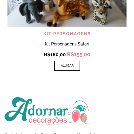
KIT PERSONAGENS
Kit Personagens Safari
Original
Current
R$
155,00
R$
180,00
price
price
was:
is:
ALUGAR
R$180,00.
R$155,00.