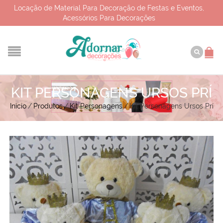
Locação de Material Para Decoração de Festas e Eventos,
Acessórios Para Decorações
KIT PERSONAGENS URSOS PRÍ
Início
/
Produtos
/
Kit Personagens
/
Kit Personagens Ursos Prí