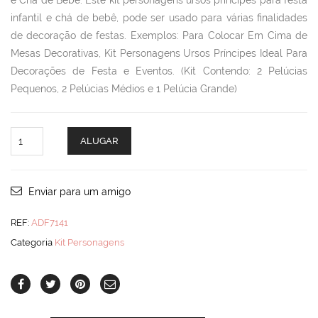
e Chá de Bebê. Este kit personagens ursos príncipes para festa
infantil e chá de bebê, pode ser usado para várias finalidades
de decoração de festas. Exemplos: Para Colocar Em Cima de
Mesas Decorativas, Kit Personagens Ursos Príncipes Ideal Para
Decorações de Festa e Eventos. (Kit Contendo: 2 Pelúcias
Pequenos, 2 Pelúcias Médios e 1 Pelúcia Grande)
Kit
ALUGAR
Personagens
Ursos
Prí
quantity
Enviar para um amigo
REF:
ADF7141
Categoria
Kit Personagens