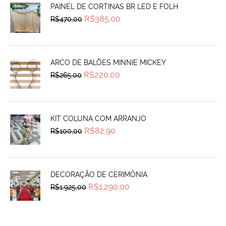
PAINEL DE CORTINAS BR LED E FOLH
Original
Current
R$
385,00
R$
470,00
price
price
was:
is:
R$470,00.
R$385,00.
ARCO DE BALÕES MINNIE MICKEY
Original
Current
R$
220,00
R$
265,00
price
price
was:
is:
R$265,00.
R$220,00.
KIT COLUNA COM ARRANJO
Original
Current
R$
82,90
R$
100,00
price
price
was:
is:
R$100,00.
R$82,90.
DECORAÇÃO DE CERIMÔNIA
Original
Current
R$
1.290,00
R$
1.925,00
price
price
was:
is:
R$1.925,00.
R$1.290,00.