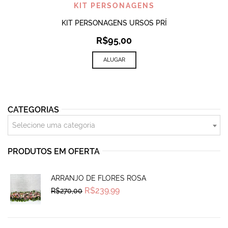
KIT PERSONAGENS
KIT PERSONAGENS URSOS PRÍ
R$
95,00
ALUGAR
CATEGORIAS
Selecione uma categoria
PRODUTOS EM OFERTA
ARRANJO DE FLORES ROSA
Original
Current
R$
239,99
R$
270,00
price
price
was:
is:
R$270,00.
R$239,99.