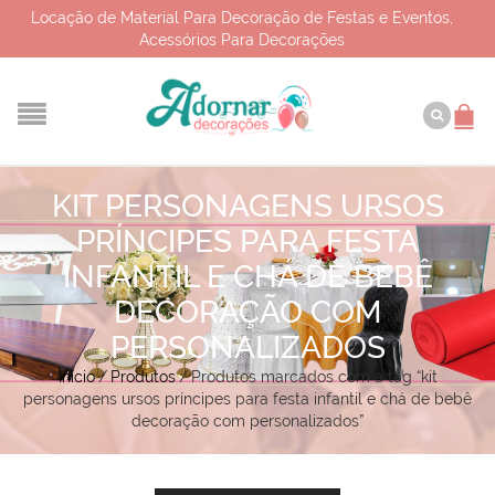
Locação de Material Para Decoração de Festas e Eventos,
Acessórios Para Decorações
KIT PERSONAGENS URSOS
PRÍNCIPES PARA FESTA
INFANTIL E CHÁ DE BEBÊ
DECORAÇÃO COM
PERSONALIZADOS
Início
/
Produtos
/
Produtos marcados com a tag “kit
personagens ursos príncipes para festa infantil e chá de bebê
decoração com personalizados”