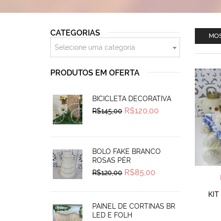
CATEGORIAS
MOS
Selecione uma categoria
PRODUTOS EM OFERTA
BICICLETA DECORATIVA
Original
Current
R$
120,00
R$
145,00
price
price
was:
is:
R$145,00.
R$120,00.
BOLO FAKE BRANCO
ROSAS PÉR
Original
Current
R$
85,00
R$
120,00
price
price
was:
is:
R$120,00.
R$85,00.
KIT
PAINEL DE CORTINAS BR
LED E FOLH