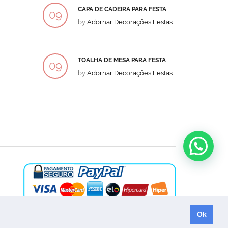
CAPA DE CADEIRA PARA FESTA
BOLO
09
09
by
Adornar Decorações Festas
by
Ad
DEZ
DEZ
TOALHA DE MESA PARA FESTA
BOLO
09
09
by
Adornar Decorações Festas
by
Ad
DEZ
DEZ
Ok