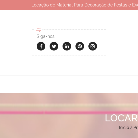
Locação de Material Para Decoração de Festas e Ev
Siga-nos
LOCAR
Início
/
Pr