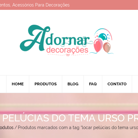
entos, Acessórios Para Decorações
HOME
PRODUTOS
BLOG
FAQ
CONTATO
 PELÚCIAS DO TEMA URSO PR
odutos
/
Produtos marcados com a tag “locar pelúcias do tema urso