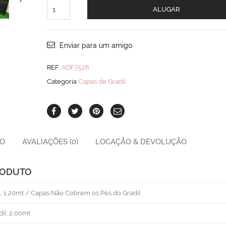
Capa
ALUGAR
Preta
Para
Gradil
quantity
Enviar para um amigo
REF:
ADF7528
Categoria
Capas de Gradil
ÃO
AVALIAÇÕES (0)
LOCAÇÃO & DEVOLUÇÃO
RODUTO
l: 1,20mt / Capas Não Cobrem os Pés do Gradil
il: 2,00mt