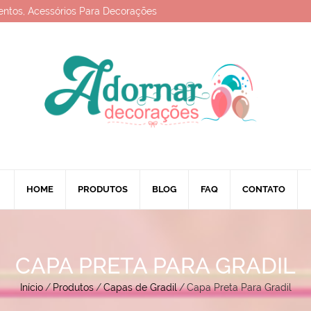
entos, Acessórios Para Decorações
HOME
PRODUTOS
BLOG
FAQ
CONTATO
CAPA PRETA PARA GRADIL
Início
/
Produtos
/
Capas de Gradil
/
Capa Preta Para Gradil