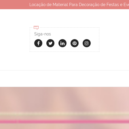
Locação de Material Para Decoração de Festas e Ev
Siga-nos