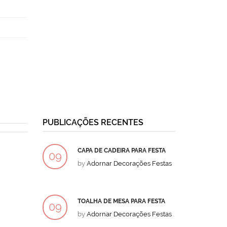
PUBLICAÇÕES RECENTES
CAPA DE CADEIRA PARA FESTA
BOLO
09
09
by
Adornar Decorações Festas
by
Ad
DEZ
DEZ
TOALHA DE MESA PARA FESTA
BOLO
09
09
by
Adornar Decorações Festas
by
Ad