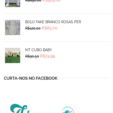
R$
585,00
R$
690,00
price
price
was:
is:
R$690,00.
R$585,00.
BOLO FAKE BRANCO ROSAS PÉR
Original
Current
R$
85,00
R$
120,00
price
price
was:
is:
R$120,00.
R$85,00.
KIT CUBO BABY
Original
Current
R$
74,99
R$
90,50
price
price
was:
is:
R$90,50.
R$74,99.
CURTA-NOS NO FACEBOOK