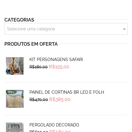
CATEGORIAS
Selecione uma categoria
PRODUTOS EM OFERTA
KIT PERSONAGENS SAFARI
Original
Current
R$
155,00
R$
180,00
price
price
was:
is:
R$180,00.
R$155,00.
PAINEL DE CORTINAS BR LED E FOLH
Original
Current
R$
385,00
R$
470,00
price
price
was:
is:
R$470,00.
R$385,00.
PERGOLADO DECORADO
Original
Current