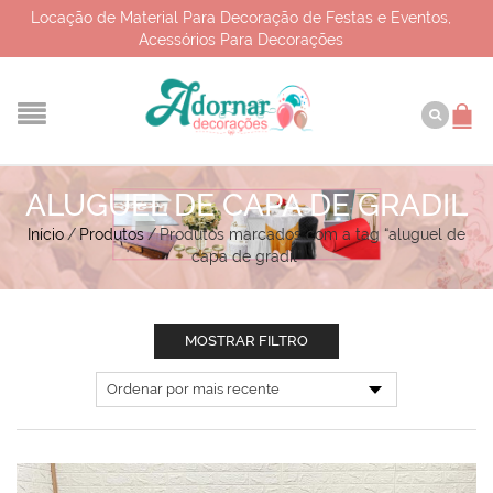
Locação de Material Para Decoração de Festas e Eventos,
Acessórios Para Decorações
ALUGUEL DE CAPA DE GRADIL
Início
/
Produtos
/
Produtos marcados com a tag “aluguel de
capa de gradil”
MOSTRAR FILTRO