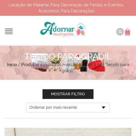
Locação de Material Para Decoração de Festas e Eventos,
Acessórios Para Decorações
TECIDO PARA GRADIL
Início
/
Produtos
/
Produtos marcados com a tag “tecido para
gradil”
MOSTRAR FILTRO