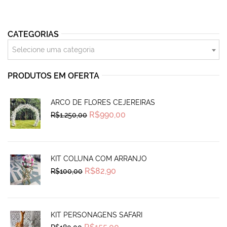
CATEGORIAS
Selecione uma categoria
PRODUTOS EM OFERTA
ARCO DE FLORES CEJEREIRAS
Original
Current
R$
990,00
R$
1.250,00
price
price
was:
is:
R$1.250,00.
R$990,00.
KIT COLUNA COM ARRANJO
Original
Current
R$
82,90
R$
100,00
price
price
was:
is:
R$100,00.
R$82,90.
KIT PERSONAGENS SAFARI
Original
Current