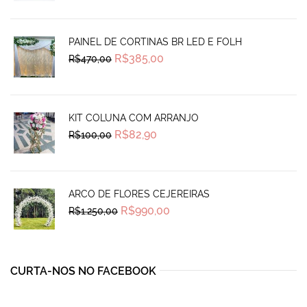
was:
is:
R$270,00.
R$239,99.
PAINEL DE CORTINAS BR LED E FOLH
Original
Current
R$
385,00
R$
470,00
price
price
was:
is:
R$470,00.
R$385,00.
KIT COLUNA COM ARRANJO
Original
Current
R$
82,90
R$
100,00
price
price
was:
is:
R$100,00.
R$82,90.
ARCO DE FLORES CEJEREIRAS
Original
Current
R$
990,00
R$
1.250,00
price
price
was:
is:
R$1.250,00.
R$990,00.
CURTA-NOS NO FACEBOOK