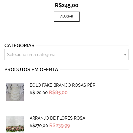
R$
245,00
ALUGAR
CATEGORIAS
Selecione uma categoria
PRODUTOS EM OFERTA
BOLO FAKE BRANCO ROSAS PÉR
Original
Current
R$
85,00
R$
120,00
price
price
was:
is:
R$120,00.
R$85,00.
ARRANJO DE FLORES ROSA
Original
Current
R$
239,99
R$
270,00
price
price