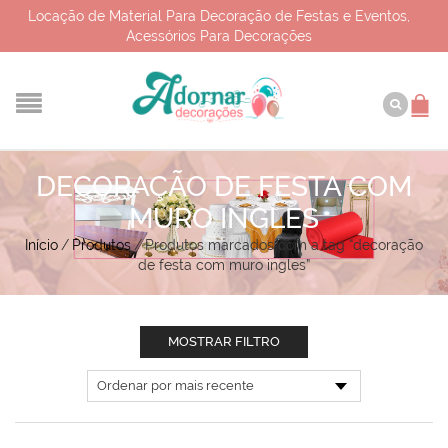
Locação de Material Para Decoração de Festas e Eventos,
Acessórios Para Decorações
DECORAÇÃO DE FESTA COM
MURO INGLES
Início
/
Produtos
/
Produtos marcados com a tag “decoração
de festa com muro ingles”
MOSTRAR FILTRO