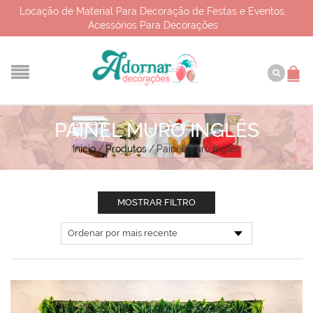
Locação de Material Para Decoração de Festas e Eventos,
Acessórios Para Decorações
PAINEL MURO INGLÊS
Início
/
Produtos
/
Painel Muro Inglês
MOSTRAR FILTRO