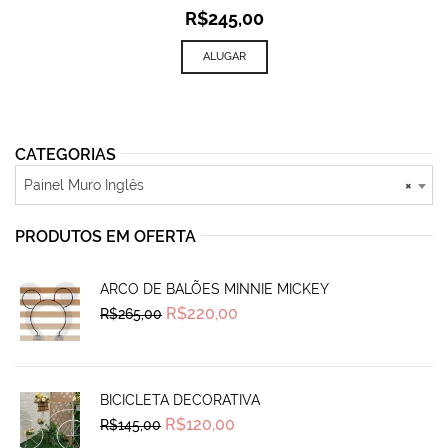
R$
245,00
ALUGAR
CATEGORIAS
Painel Muro Inglês
×
PRODUTOS EM OFERTA
ARCO DE BALÕES MINNIE MICKEY
Original
Current
R$
220,00
R$
265,00
price
price
was:
is:
R$265,00.
R$220,00.
BICICLETA DECORATIVA
Original
Current
R$
120,00
R$
145,00
price
price