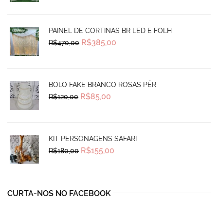
was:
is:
R$145,00.
R$120,00.
PAINEL DE CORTINAS BR LED E FOLH
Original
Current
R$
385,00
R$
470,00
price
price
was:
is:
R$470,00.
R$385,00.
BOLO FAKE BRANCO ROSAS PÉR
Original
Current
R$
85,00
R$
120,00
price
price
was:
is:
R$120,00.
R$85,00.
KIT PERSONAGENS SAFARI
Original
Current
R$
155,00
R$
180,00
price
price
was:
is:
R$180,00.
R$155,00.
CURTA-NOS NO FACEBOOK