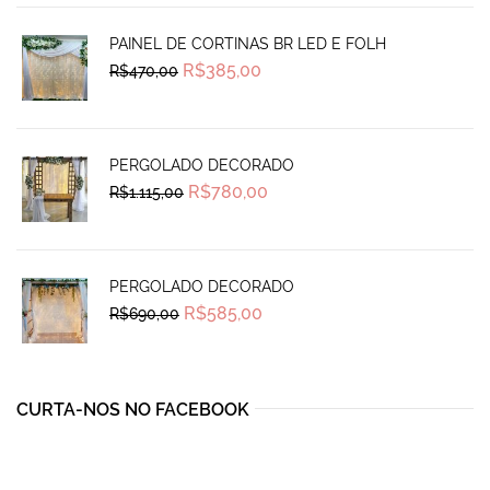
PAINEL DE CORTINAS BR LED E FOLH
Original
Current
R$
385,00
R$
470,00
price
price
was:
is:
R$470,00.
R$385,00.
PERGOLADO DECORADO
Original
Current
R$
780,00
R$
1.115,00
price
price
was:
is:
R$1.115,00.
R$780,00.
PERGOLADO DECORADO
Original
Current
R$
585,00
R$
690,00
price
price
was:
is:
R$690,00.
R$585,00.
CURTA-NOS NO FACEBOOK