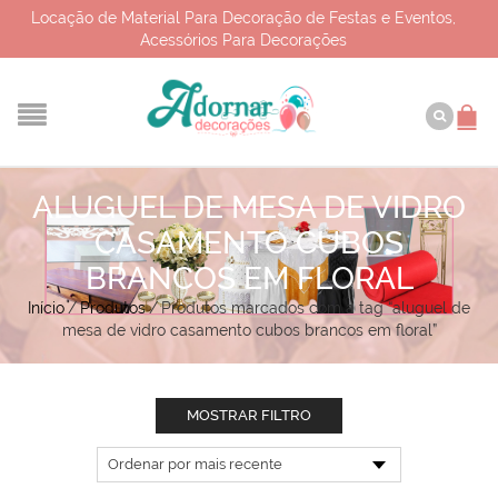
Locação de Material Para Decoração de Festas e Eventos,
Acessórios Para Decorações
ALUGUEL DE MESA DE VIDRO
CASAMENTO CUBOS
BRANCOS EM FLORAL
Início
/
Produtos
/
Produtos marcados com a tag “aluguel de
mesa de vidro casamento cubos brancos em floral”
MOSTRAR FILTRO