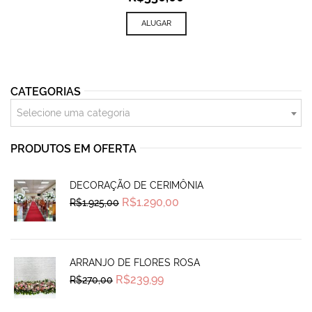
ALUGAR
CATEGORIAS
Selecione uma categoria
PRODUTOS EM OFERTA
DECORAÇÃO DE CERIMÔNIA
Original
Current
R$
1.290,00
R$
1.925,00
price
price
was:
is:
R$1.925,00.
R$1.290,00.
ARRANJO DE FLORES ROSA
Original
Current
R$
239,99
R$
270,00
price
price
was:
is:
R$270,00.
R$239,99.