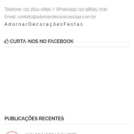
Telefone: (11) 2614-0890 / WhatsApp (11) 98695-7230
Email
: contato@adornardecoracoesloja.com.br
AdornarDecoraçõesFestas
CURTA-NOS NO FACEBOOK
PUBLICAÇÕES RECENTES