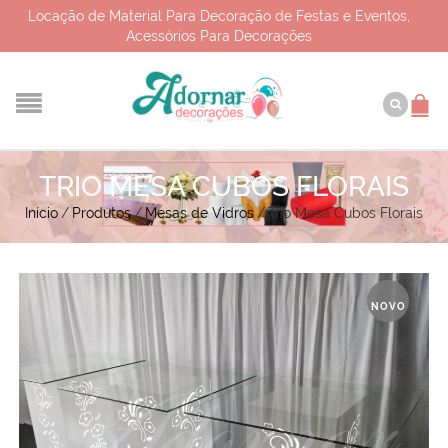
Locação de Material Para Decoração de Festas e Eventos,
Acessórios Para Decorações
TRIO MESA CUBOS FLORAIS
Início
/
Produtos
/
Mesas de Vidros
/
Trio Mesa Cubos Florais
NOVO