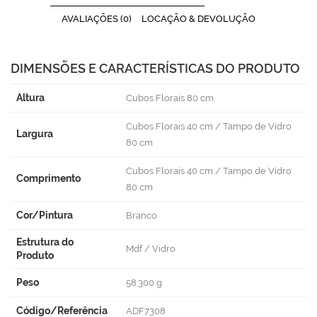
AVALIAÇÕES (0)
LOCAÇÃO & DEVOLUÇÃO
DIMENSÕES E CARACTERÍSTICAS DO PRODUTO
Altura
Cubos Florais 80 cm
Cubos Florais 40 cm / Tampo de Vidro
Largura
80 cm
Cubos Florais 40 cm / Tampo de Vidro
Comprimento
80 cm
Cor/Pintura
Branco
Estrutura do
Mdf / Vidro
Produto
Peso
58.300 g
Código/Referência
ADF7308