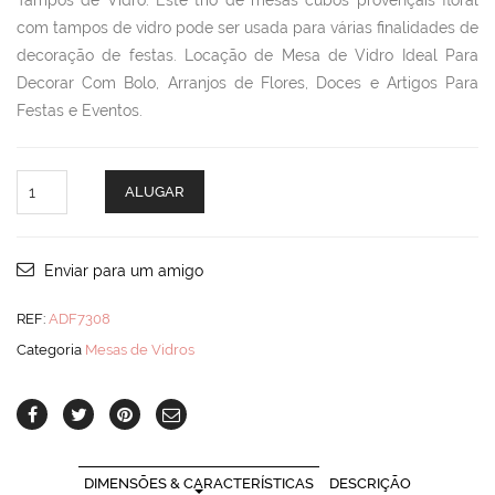
Tampos de Vidro. Este trio de mesas cubos provençais floral
com tampos de vidro pode ser usada para várias finalidades de
decoração de festas. Locação de Mesa de Vidro Ideal Para
Decorar Com Bolo, Arranjos de Flores, Doces e Artigos Para
Festas e Eventos.
Trio
ALUGAR
Mesa
Cubos
Florais
quantity
Enviar para um amigo
REF:
ADF7308
Categoria
Mesas de Vidros
DIMENSÕES & CARACTERÍSTICAS
DESCRIÇÃO