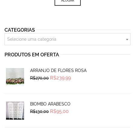
ALUGAR
CATEGORIAS
Selecione uma categoria
PRODUTOS EM OFERTA
ARRANJO DE FLORES ROSA
Original
Current
R$
239,99
R$
270,00
price
price
was:
is:
R$270,00.
R$239,99.
BIOMBO ARABESCO
Original
Current
R$
95,00
R$
130,00
price
price
was:
is:
R$130,00.
R$95,00.