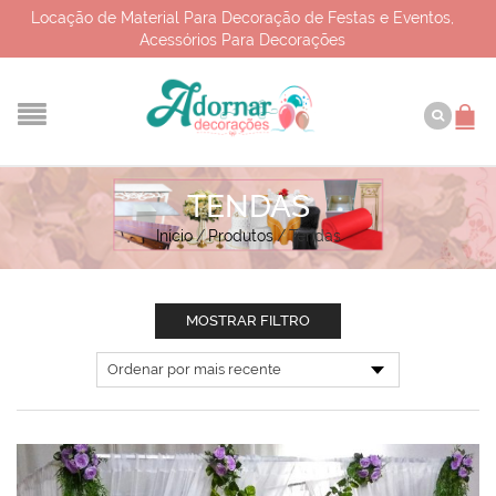
Locação de Material Para Decoração de Festas e Eventos,
Acessórios Para Decorações
TENDAS
Início
/
Produtos
/
Tendas
MOSTRAR FILTRO