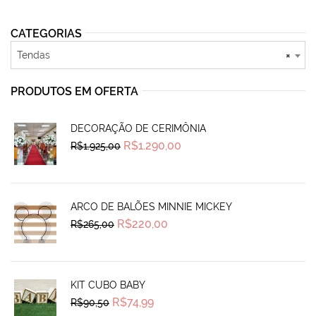
CATEGORIAS
Tendas
×
PRODUTOS EM OFERTA
DECORAÇÃO DE CERIMÔNIA
Original
Current
R$
1.290,00
R$
1.925,00
price
price
was:
is:
R$1.925,00.
R$1.290,00.
ARCO DE BALÕES MINNIE MICKEY
Original
Current
R$
220,00
R$
265,00
price
price
was:
is:
R$265,00.
R$220,00.
KIT CUBO BABY
Original
Current
R$
74,99
R$
90,50
price
price