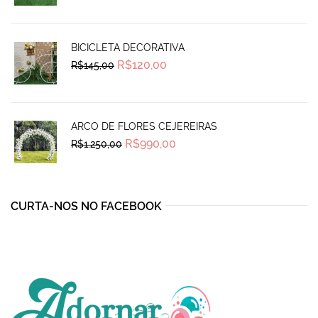
was:
is:
R$90,50.
R$74,99.
BICICLETA DECORATIVA
Original
Current
R$
120,00
R$
145,00
price
price
was:
is:
R$145,00.
R$120,00.
ARCO DE FLORES CEJEREIRAS
Original
Current
R$
990,00
R$
1.250,00
price
price
was:
is:
R$1.250,00.
R$990,00.
CURTA-NOS NO FACEBOOK