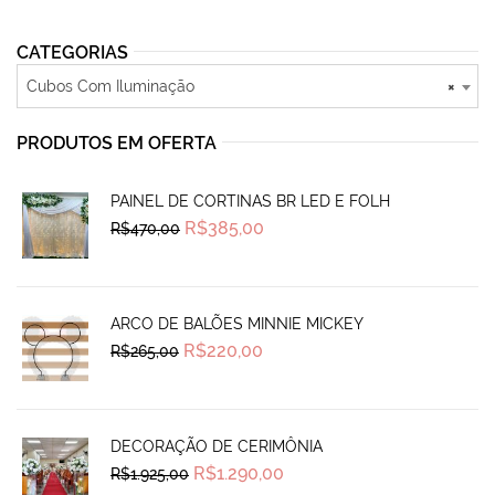
CATEGORIAS
Cubos Com Iluminação
×
PRODUTOS EM OFERTA
PAINEL DE CORTINAS BR LED E FOLH
Original
Current
R$
385,00
R$
470,00
price
price
was:
is:
R$470,00.
R$385,00.
ARCO DE BALÕES MINNIE MICKEY
Original
Current
R$
220,00
R$
265,00
price
price
was:
is:
R$265,00.
R$220,00.
DECORAÇÃO DE CERIMÔNIA
Original
Current
R$
1.290,00
R$
1.925,00
price
price