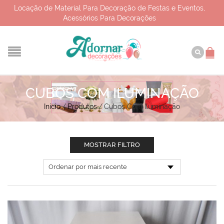
Locação de Material Para Decoração de Festas e Eventos,
Acessórios Para Decorações
CUBOS COM ILUMINAÇÃO
Início
/
Produtos
/
Cubos Com Iluminação
MOSTRAR FILTRO