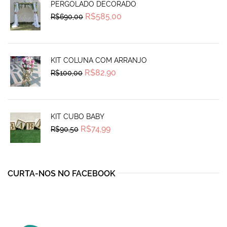
PERGOLADO DECORADO
Original
Current
R$
585,00
R$
690,00
price
price
was:
is:
R$690,00.
R$585,00.
KIT COLUNA COM ARRANJO
Original
Current
R$
82,90
R$
100,00
price
price
was:
is:
R$100,00.
R$82,90.
KIT CUBO BABY
Original
Current
R$
74,99
R$
90,50
price
price
was:
is:
R$90,50.
R$74,99.
CURTA-NOS NO FACEBOOK