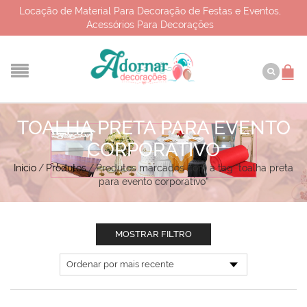
Locação de Material Para Decoração de Festas e Eventos,
Acessórios Para Decorações
TOALHA PRETA PARA EVENTO
CORPORATIVO
Início
/
Produtos
/
Produtos marcados com a tag “toalha preta
para evento corporativo”
MOSTRAR FILTRO