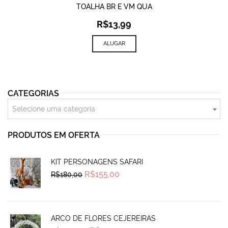
TOALHA BR E VM QUA
R$
13,99
ALUGAR
CATEGORIAS
Selecione uma categoria
PRODUTOS EM OFERTA
KIT PERSONAGENS SAFARI
Original
Current
R$
155,00
R$
180,00
price
price
was:
is:
R$180,00.
R$155,00.
ARCO DE FLORES CEJEREIRAS