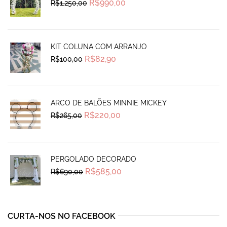
Original
Current
R$
990,00
R$
1.250,00
price
price
was:
is:
R$1.250,00.
R$990,00.
KIT COLUNA COM ARRANJO
Original
Current
R$
82,90
R$
100,00
price
price
was:
is:
R$100,00.
R$82,90.
ARCO DE BALÕES MINNIE MICKEY
Original
Current
R$
220,00
R$
265,00
price
price
was:
is:
R$265,00.
R$220,00.
PERGOLADO DECORADO
Original
Current
R$
585,00
R$
690,00
price
price
was:
is:
R$690,00.
R$585,00.
CURTA-NOS NO FACEBOOK