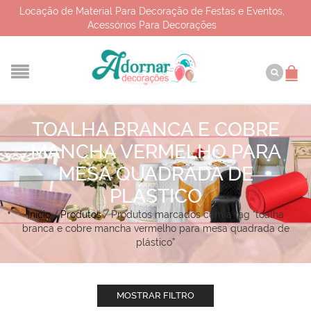
Locação de Material Para Decoração de Festas e Eventos,
Acessórios Para Decorações
TOALHA BRANCA E COBRE
MANCHA VERMELHO PARA
MESA QUADRADA DE
PLÁSTICO
Início
/
Produtos
/
Produtos marcados com a tag “toalha
branca e cobre mancha vermelho para mesa quadrada de
plástico”
MOSTRAR FILTRO