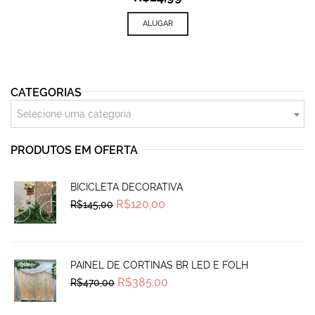
ALUGAR
CATEGORIAS
Selecione uma categoria
PRODUTOS EM OFERTA
BICICLETA DECORATIVA
Original
Current
R$
120,00
R$
145,00
price
price
was:
is:
R$145,00.
R$120,00.
PAINEL DE CORTINAS BR LED E FOLH
Original
Current
R$
385,00
R$
470,00
price
price
was:
is:
R$470,00.
R$385,00.