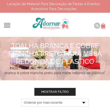
Locação de Material Para Decoração de Festas e Eventos,
Acessórios Para Decorações
TOALHA BRANCA E COBRE
MANCHA PRETO PARA MESA
REDONDA DE PLÁSTICO
Início
/
Produtos
/
Produtos marcados com a tag “toalha
branca e cobre mancha preto para mesa redonda de plástico”
MOSTRAR FILTRO