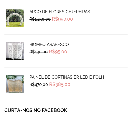
ARCO DE FLORES CEJEREIRAS
Original
Current
R$
990,00
R$
1.250,00
price
price
was:
is:
R$1.250,00.
R$990,00.
BIOMBO ARABESCO
Original
Current
R$
95,00
R$
130,00
price
price
was:
is:
R$130,00.
R$95,00.
PAINEL DE CORTINAS BR LED E FOLH
Original
Current
R$
385,00
R$
470,00
price
price
was:
is:
R$470,00.
R$385,00.
CURTA-NOS NO FACEBOOK