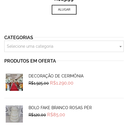
ALUGAR
CATEGORIAS
Selecione uma categoria
PRODUTOS EM OFERTA
DECORAÇÃO DE CERIMÔNIA
Original
Current
R$
1.290,00
R$
1.925,00
price
price
was:
is:
R$1.925,00.
R$1.290,00.
BOLO FAKE BRANCO ROSAS PÉR
Original
Current
R$
85,00
R$
120,00
price
price
was:
is:
R$120,00.
R$85,00.