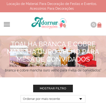
Locação de Material Para Decoração de Festas e Eventos,
Acessórios Para Decorações
TOALHA BRANCA E COBRE
MANCHA OURO VELHO PARA
MESA DE CONVIDADOS
Início
/
Produtos
/
Produtos marcados com a tag “toalha
branca e cobre mancha ouro velho para mesa de convidados”
MOSTRAR FILTRO