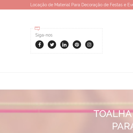
Locação de Material Para Decoração de Festas e Ev
Siga-nos
TOALHA
PAR