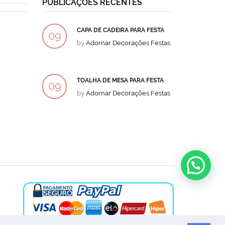
PUBLICAÇÕES RECENTES
CAPA DE CADEIRA PARA FESTA
BOLO
09
09
by
Adornar Decorações Festas
by
Ad
DEZ
DEZ
TOALHA DE MESA PARA FESTA
BOLO
09
09
by
Adornar Decorações Festas
by
Ad
DEZ
DEZ