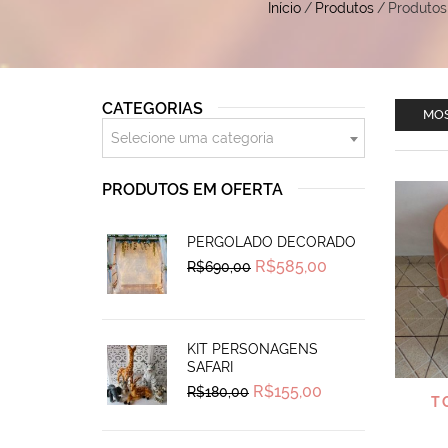
Início
/
Produtos
/
Produtos
CATEGORIAS
MOS
Selecione uma categoria
PRODUTOS EM OFERTA
PERGOLADO DECORADO
Original
Current
R$
585,00
R$
690,00
price
price
was:
is:
R$690,00.
R$585,00.
KIT PERSONAGENS
SAFARI
Original
Current
R$
155,00
R$
180,00
T
price
price
was:
is:
R$180,00.
R$155,00.