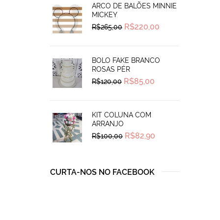
ARCO DE BALÕES MINNIE
MICKEY
Original
Current
R$
220,00
R$
265,00
price
price
was:
is:
R$265,00.
R$220,00.
BOLO FAKE BRANCO
ROSAS PÉR
Original
Current
R$
85,00
R$
120,00
price
price
was:
is:
R$120,00.
R$85,00.
KIT COLUNA COM
ARRANJO
Original
Current
R$
82,90
R$
100,00
price
price
was:
is:
R$100,00.
R$82,90.
CURTA-NOS NO FACEBOOK