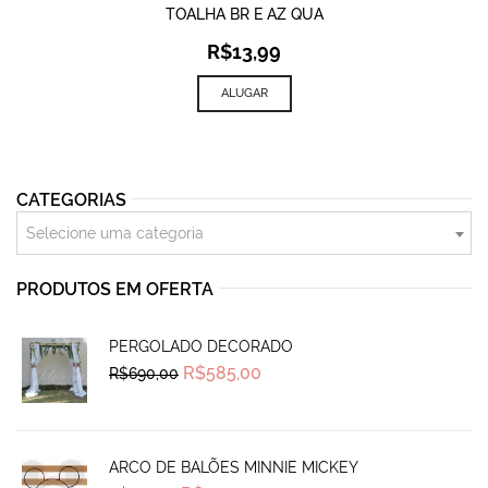
TOALHA BR E AZ QUA
R$
13,99
ALUGAR
CATEGORIAS
Selecione uma categoria
PRODUTOS EM OFERTA
PERGOLADO DECORADO
Original
Current
R$
585,00
R$
690,00
price
price
was:
is:
R$690,00.
R$585,00.
ARCO DE BALÕES MINNIE MICKEY