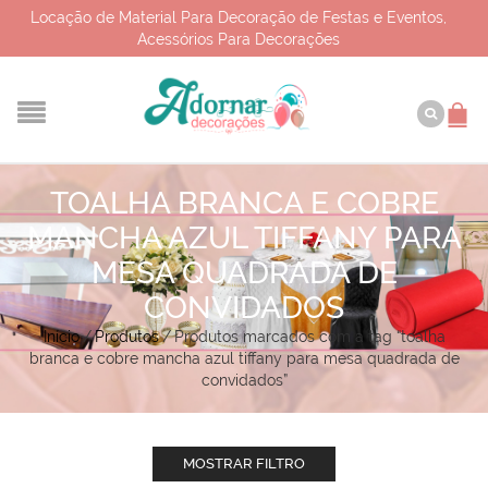
Locação de Material Para Decoração de Festas e Eventos,
Acessórios Para Decorações
TOALHA BRANCA E COBRE
MANCHA AZUL TIFFANY PARA
MESA QUADRADA DE
CONVIDADOS
Início
/
Produtos
/
Produtos marcados com a tag “toalha
branca e cobre mancha azul tiffany para mesa quadrada de
convidados”
MOSTRAR FILTRO