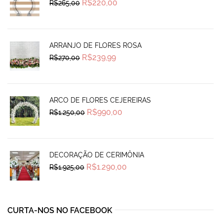
Original
Current
R$
220,00
R$
265,00
price
price
was:
is:
R$265,00.
R$220,00.
ARRANJO DE FLORES ROSA
Original
Current
R$
239,99
R$
270,00
price
price
was:
is:
R$270,00.
R$239,99.
ARCO DE FLORES CEJEREIRAS
Original
Current
R$
990,00
R$
1.250,00
price
price
was:
is:
R$1.250,00.
R$990,00.
DECORAÇÃO DE CERIMÔNIA
Original
Current
R$
1.290,00
R$
1.925,00
price
price
was:
is:
R$1.925,00.
R$1.290,00.
CURTA-NOS NO FACEBOOK