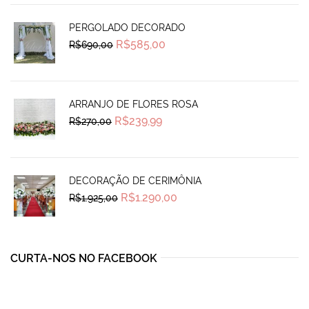
PERGOLADO DECORADO
Original
Current
R$
585,00
R$
690,00
price
price
was:
is:
R$690,00.
R$585,00.
ARRANJO DE FLORES ROSA
Original
Current
R$
239,99
R$
270,00
price
price
was:
is:
R$270,00.
R$239,99.
DECORAÇÃO DE CERIMÔNIA
Original
Current
R$
1.290,00
R$
1.925,00
price
price
was:
is:
R$1.925,00.
R$1.290,00.
CURTA-NOS NO FACEBOOK