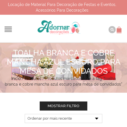
Locação de Material Para Decoração de Festas e Eventos,
Acessórios Para Decorações
TOALHA BRANCA E COBRE
MANCHA AZUL ESCURO PARA
MESA DE CONVIDADOS
Início
/
Produtos
/
Produtos marcados com a tag “toalha
branca e cobre mancha azul escuro para mesa de convidados”
MOSTRAR FILTRO