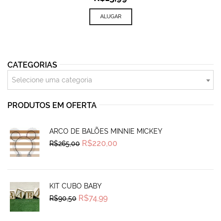
ALUGAR
CATEGORIAS
Selecione uma categoria
PRODUTOS EM OFERTA
ARCO DE BALÕES MINNIE MICKEY
Original
Current
R$
220,00
R$
265,00
price
price
was:
is:
R$265,00.
R$220,00.
KIT CUBO BABY
Original
Current
R$
74,99
R$
90,50
price
price
was:
is:
R$90,50.
R$74,99.