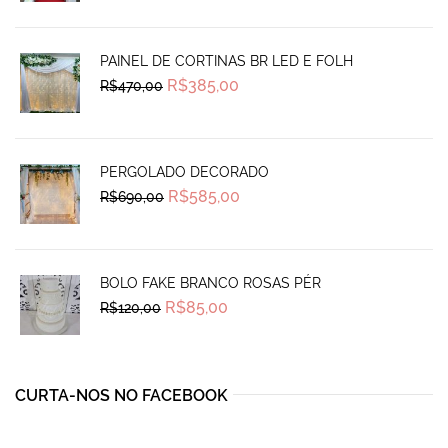
was:
is:
R$1.925,00.
R$1.290,00.
PAINEL DE CORTINAS BR LED E FOLH
Original
Current
R$
385,00
R$
470,00
price
price
was:
is:
R$470,00.
R$385,00.
PERGOLADO DECORADO
Original
Current
R$
585,00
R$
690,00
price
price
was:
is:
R$690,00.
R$585,00.
BOLO FAKE BRANCO ROSAS PÉR
Original
Current
R$
85,00
R$
120,00
price
price
was:
is:
R$120,00.
R$85,00.
CURTA-NOS NO FACEBOOK