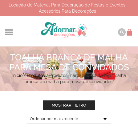
Locação de Material Para Decoração de Festas e Eventos,
Acessórios Para Decorações
TOALHA BRANCA DE MALHA
PARA MESA DE CONVIDADOS
Início
/
Produtos
/
Produtos marcados com a tag “toalha
branca de malha para mesa de convidados”
MOSTRAR FILTRO