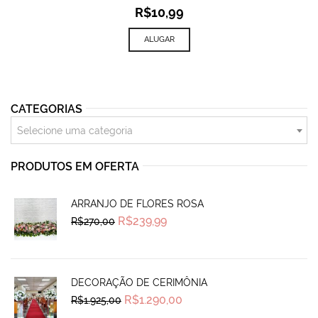
R$
10,99
ALUGAR
CATEGORIAS
Selecione uma categoria
PRODUTOS EM OFERTA
ARRANJO DE FLORES ROSA
Original
Current
R$
239,99
R$
270,00
price
price
was:
is:
R$270,00.
R$239,99.
DECORAÇÃO DE CERIMÔNIA
Original
Current
R$
1.290,00
R$
1.925,00
price
price