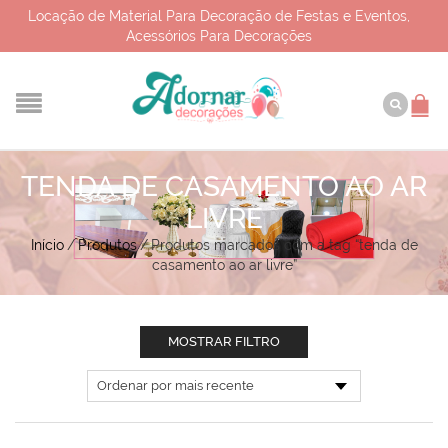
Locação de Material Para Decoração de Festas e Eventos,
Acessórios Para Decorações
TENDA DE CASAMENTO AO AR
LIVRE
Início
/
Produtos
/
Produtos marcados com a tag “tenda de
casamento ao ar livre”
MOSTRAR FILTRO