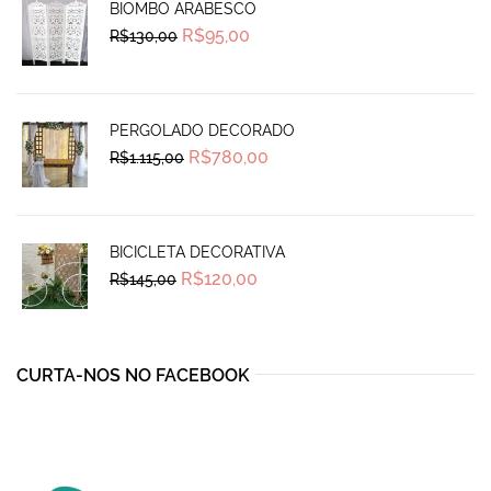
BIOMBO ARABESCO
Original
Current
R$
95,00
R$
130,00
price
price
was:
is:
R$130,00.
R$95,00.
PERGOLADO DECORADO
Original
Current
R$
780,00
R$
1.115,00
price
price
was:
is:
R$1.115,00.
R$780,00.
BICICLETA DECORATIVA
Original
Current
R$
120,00
R$
145,00
price
price
was:
is:
R$145,00.
R$120,00.
CURTA-NOS NO FACEBOOK