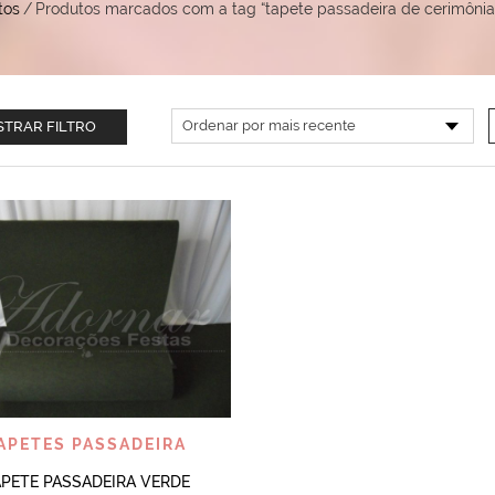
tos
/
Produtos marcados com a tag “tapete passadeira de cerimônia 
TRAR FILTRO
VISUALIZAR
APETES PASSADEIRA
APETE PASSADEIRA VERDE