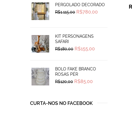
PERGOLADO DECORADO
Original
Current
R$
780,00
R$
1.115,00
price
price
was:
is:
R$1.115,00.
R$780,00.
KIT PERSONAGENS
SAFARI
Original
Current
R$
155,00
R$
180,00
price
price
was:
is:
R$180,00.
R$155,00.
BOLO FAKE BRANCO
ROSAS PÉR
Original
Current
R$
85,00
R$
120,00
price
price
was:
is:
R$120,00.
R$85,00.
CURTA-NOS NO FACEBOOK