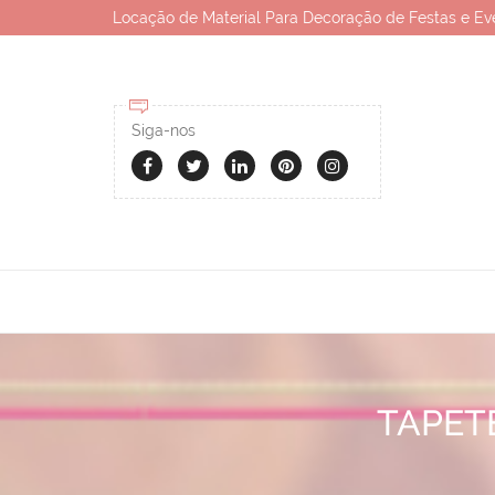
Locação de Material Para Decoração de Festas e Ev
Siga-nos
TAPET