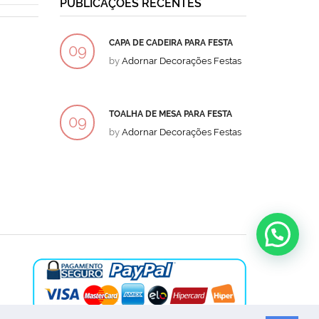
PUBLICAÇÕES RECENTES
CAPA DE CADEIRA PARA FESTA
BOLO
09
09
by
Adornar Decorações Festas
by
Ad
DEZ
DEZ
TOALHA DE MESA PARA FESTA
BOLO
09
09
by
Adornar Decorações Festas
by
Ad
DEZ
DEZ