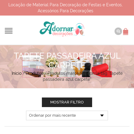
Locação de Material Para Decoração de Festas e Eventos,
Acessórios Para Decorações
TAPETE PASSADEIRA AZUL
CARPETE
Início
/
Produtos
/
Produtos marcados com a tag “tapete
passadeira azul carpete”
MOSTRAR FILTRO