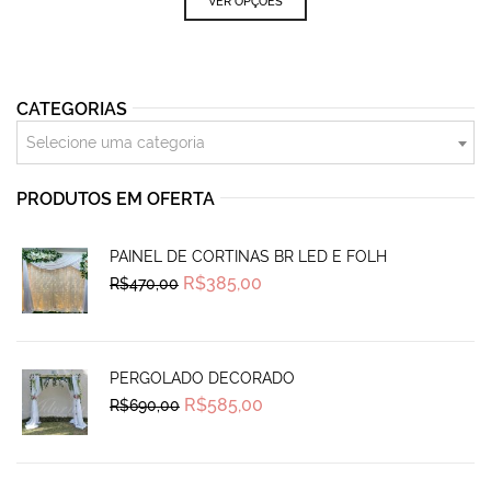
VER OPÇÕES
CATEGORIAS
Selecione uma categoria
PRODUTOS EM OFERTA
PAINEL DE CORTINAS BR LED E FOLH
Original
Current
R$
385,00
R$
470,00
price
price
was:
is:
R$470,00.
R$385,00.
PERGOLADO DECORADO
Original
Current
R$
585,00
R$
690,00
price
price
was:
is:
R$690,00.
R$585,00.