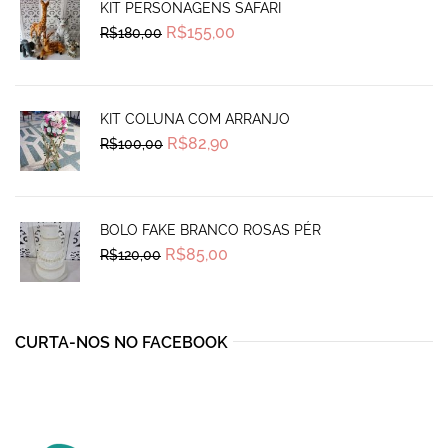
KIT PERSONAGENS SAFARI
Original
Current
R$
155,00
R$
180,00
price
price
was:
is:
R$180,00.
R$155,00.
KIT COLUNA COM ARRANJO
Original
Current
R$
82,90
R$
100,00
price
price
was:
is:
R$100,00.
R$82,90.
BOLO FAKE BRANCO ROSAS PÉR
Original
Current
R$
85,00
R$
120,00
price
price
was:
is:
R$120,00.
R$85,00.
CURTA-NOS NO FACEBOOK