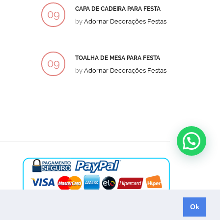
CAPA DE CADEIRA PARA FESTA
BOLO
09
09
by
Adornar Decorações Festas
by
Ad
DEZ
DEZ
TOALHA DE MESA PARA FESTA
BOLO
09
09
by
Adornar Decorações Festas
by
Ad
DEZ
DEZ
Ok