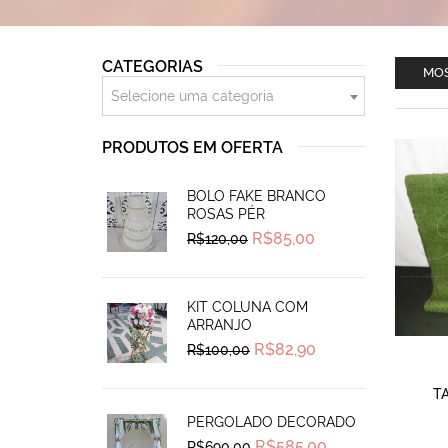
CATEGORIAS
MOS
Selecione uma categoria
PRODUTOS EM OFERTA
BOLO FAKE BRANCO
ROSAS PÉR
Original
Current
R$
85,00
R$
120,00
price
price
was:
is:
R$120,00.
R$85,00.
KIT COLUNA COM
ARRANJO
Original
Current
R$
82,90
R$
100,00
price
price
was:
is:
R$100,00.
R$82,90.
T
PERGOLADO DECORADO
Original
Current
R$
585,00
R$
690,00