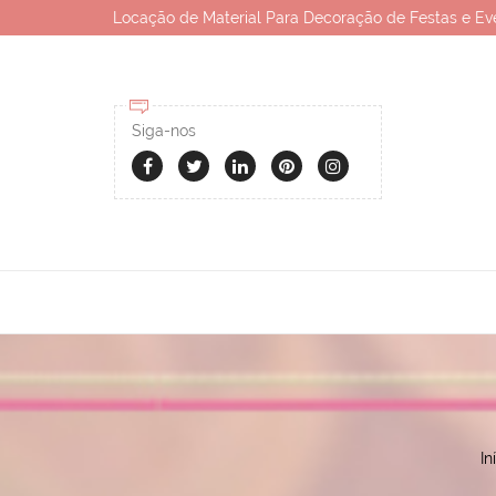
Locação de Material Para Decoração de Festas e Ev
Siga-nos
In