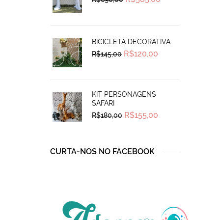
price
price
was:
is:
R$690,00.
R$585,00.
BICICLETA DECORATIVA
Original
Current
R$
120,00
R$
145,00
price
price
was:
is:
R$145,00.
R$120,00.
KIT PERSONAGENS
SAFARI
Original
Current
R$
155,00
R$
180,00
price
price
was:
is:
R$180,00.
R$155,00.
CURTA-NOS NO FACEBOOK