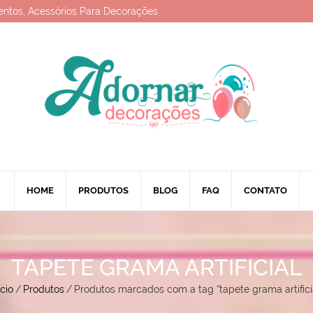
entos, Acessórios Para Decorações
HOME
PRODUTOS
BLOG
FAQ
CONTATO
TAPETE GRAMA ARTIFICIAL
ício
/
Produtos
/
Produtos marcados com a tag “tapete grama artifici