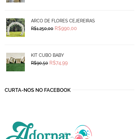
was:
is:
R$1.115,00.
R$780,00.
ARCO DE FLORES CEJEREIRAS
Original
Current
R$
990,00
R$
1.250,00
price
price
was:
is:
R$1.250,00.
R$990,00.
KIT CUBO BABY
Original
Current
R$
74,99
R$
90,50
price
price
was:
is:
R$90,50.
R$74,99.
CURTA-NOS NO FACEBOOK