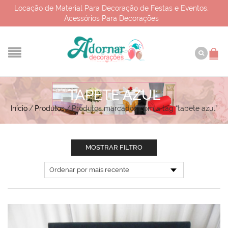
Locação de Material Para Decoração de Festas e Eventos,
Acessórios Para Decorações
TAPETE AZUL
Início
/
Produtos
/
Produtos marcados com a tag “tapete azul”
MOSTRAR FILTRO