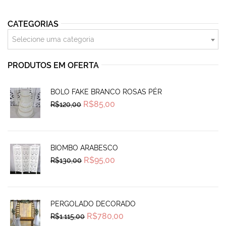
CATEGORIAS
Selecione uma categoria
PRODUTOS EM OFERTA
BOLO FAKE BRANCO ROSAS PÉR
Original
Current
R$
85,00
R$
120,00
price
price
was:
is:
R$120,00.
R$85,00.
BIOMBO ARABESCO
Original
Current
R$
95,00
R$
130,00
price
price
was:
is:
R$130,00.
R$95,00.
PERGOLADO DECORADO
Original
Current
R$
780,00
R$
1.115,00
price
price