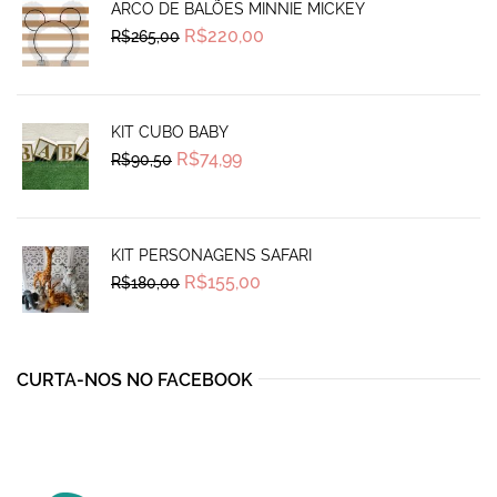
ARCO DE BALÕES MINNIE MICKEY
Original
Current
R$
220,00
R$
265,00
price
price
was:
is:
R$265,00.
R$220,00.
KIT CUBO BABY
Original
Current
R$
74,99
R$
90,50
price
price
was:
is:
R$90,50.
R$74,99.
KIT PERSONAGENS SAFARI
Original
Current
R$
155,00
R$
180,00
price
price
was:
is:
R$180,00.
R$155,00.
CURTA-NOS NO FACEBOOK