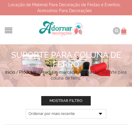
Locação de Material Para Decoração de Festas e Eventos,
Acessórios Para Decorações
SUPORTE PARA COLUNA DE
FERRO
Início
/
Produtos
/
Produtos marcados com a tag “suporte para
coluna de ferro”
MOSTRAR FILTRO