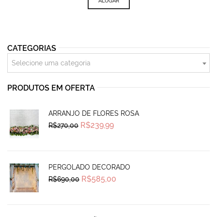
ALUGAR
CATEGORIAS
Selecione uma categoria
PRODUTOS EM OFERTA
ARRANJO DE FLORES ROSA
Original
Current
R$
239,99
R$
270,00
price
price
was:
is:
R$270,00.
R$239,99.
PERGOLADO DECORADO
Original
Current
R$
585,00
R$
690,00
price
price
was:
is:
R$690,00.
R$585,00.