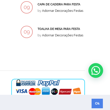
CAPA DE CADEIRA PARA FESTA
BOLO
09
09
by
Adornar Decorações Festas
by
Ad
DEZ
DEZ
TOALHA DE MESA PARA FESTA
BOLO
09
09
by
Adornar Decorações Festas
by
Ad
DEZ
DEZ
Ok