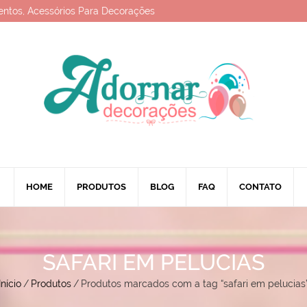
entos, Acessórios Para Decorações
HOME
PRODUTOS
BLOG
FAQ
CONTATO
SAFARI EM PELUCIAS
Início
/
Produtos
/
Produtos marcados com a tag “safari em pelucias