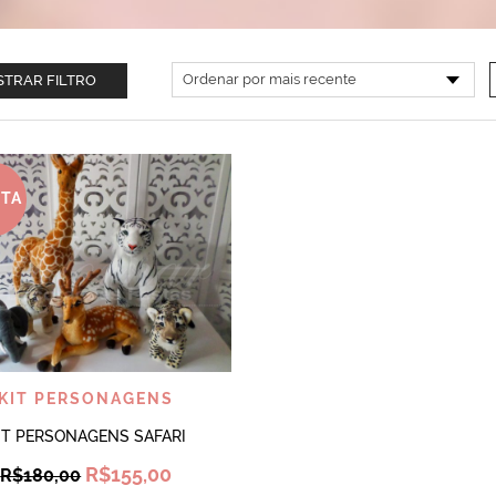
TRAR FILTRO
RTA
VISUALIZAR
KIT PERSONAGENS
IT PERSONAGENS SAFARI
Original
Current
R$
155,00
R$
180,00
price
price