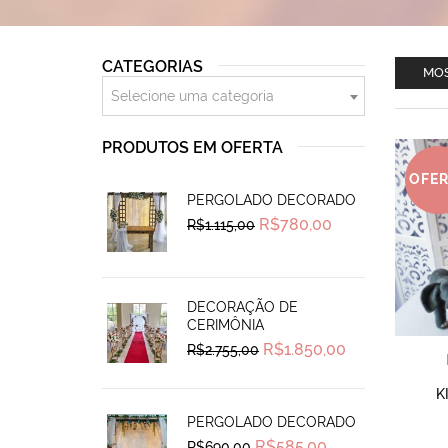
CATEGORIAS
MOS
Selecione uma categoria
PRODUTOS EM OFERTA
OFE
PERGOLADO DECORADO
Original
Current
R$
780,00
R$
1.115,00
price
price
was:
is:
R$1.115,00.
R$780,00.
DECORAÇÃO DE
CERIMÔNIA
Original
Current
R$
1.850,00
R$
2.755,00
price
price
was:
is:
R$2.755,00.
R$1.850,00.
K
PERGOLADO DECORADO
Original
Current
R$
585,00
R$
690,00