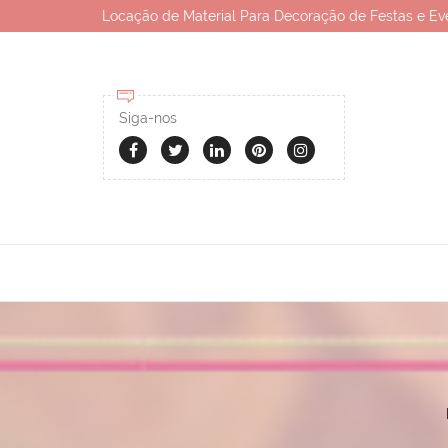
Locação de Material Para Decoração de Festas e Ev
Siga-nos