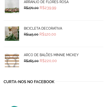
ARRANJO DE FLORES ROSA
Original
Current
R$
239,99
R$
270,00
price
price
was:
is:
R$270,00.
R$239,99.
BICICLETA DECORATIVA
Original
Current
R$
120,00
R$
145,00
price
price
was:
is:
R$145,00.
R$120,00.
ARCO DE BALÕES MINNIE MICKEY
Original
Current
R$
220,00
R$
265,00
price
price
was:
is:
R$265,00.
R$220,00.
CURTA-NOS NO FACEBOOK