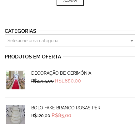
ALUGAR
CATEGORIAS
Selecione uma categoria
PRODUTOS EM OFERTA
DECORAÇÃO DE CERIMÔNIA
Original
Current
R$
1.850,00
R$
2.755,00
price
price
was:
is:
R$2.755,00.
R$1.850,00.
BOLO FAKE BRANCO ROSAS PÉR
Original
Current
R$
85,00
R$
120,00
price
price
was:
is:
R$120,00.
R$85,00.