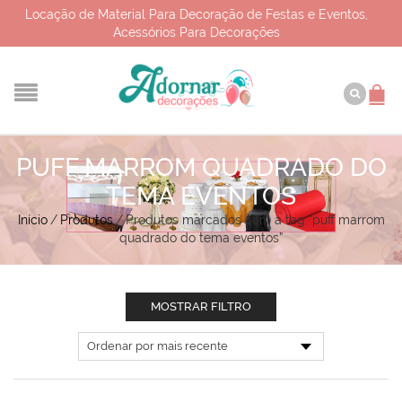
Locação de Material Para Decoração de Festas e Eventos,
Acessórios Para Decorações
PUFF MARROM QUADRADO DO
TEMA EVENTOS
Início
/
Produtos
/
Produtos marcados com a tag “puff marrom
quadrado do tema eventos”
MOSTRAR FILTRO