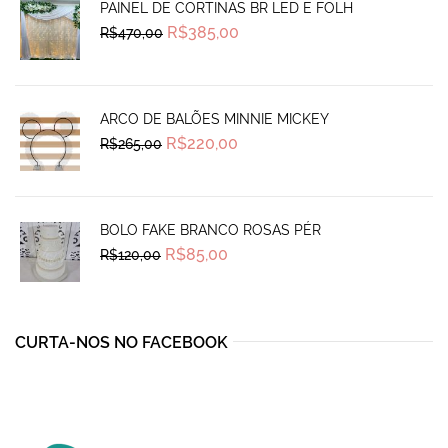
PAINEL DE CORTINAS BR LED E FOLH
Original
Current
R$
385,00
R$
470,00
price
price
was:
is:
R$470,00.
R$385,00.
ARCO DE BALÕES MINNIE MICKEY
Original
Current
R$
220,00
R$
265,00
price
price
was:
is:
R$265,00.
R$220,00.
BOLO FAKE BRANCO ROSAS PÉR
Original
Current
R$
85,00
R$
120,00
price
price
was:
is:
R$120,00.
R$85,00.
CURTA-NOS NO FACEBOOK