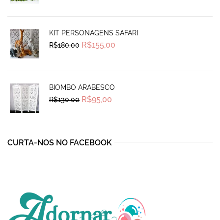
was:
is:
R$270,00.
R$239,99.
KIT PERSONAGENS SAFARI
Original
Current
R$
155,00
R$
180,00
price
price
was:
is:
R$180,00.
R$155,00.
BIOMBO ARABESCO
Original
Current
R$
95,00
R$
130,00
price
price
was:
is:
R$130,00.
R$95,00.
CURTA-NOS NO FACEBOOK