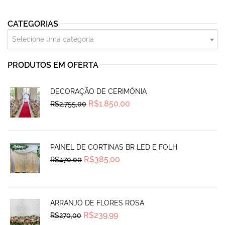
CATEGORIAS
Selecione uma categoria
PRODUTOS EM OFERTA
DECORAÇÃO DE CERIMÔNIA
Original
Current
R$
1.850,00
R$
2.755,00
price
price
was:
is:
R$2.755,00.
R$1.850,00.
PAINEL DE CORTINAS BR LED E FOLH
Original
Current
R$
385,00
R$
470,00
price
price
was:
is:
R$470,00.
R$385,00.
ARRANJO DE FLORES ROSA
Original
Current
R$
239,99
R$
270,00
price
price