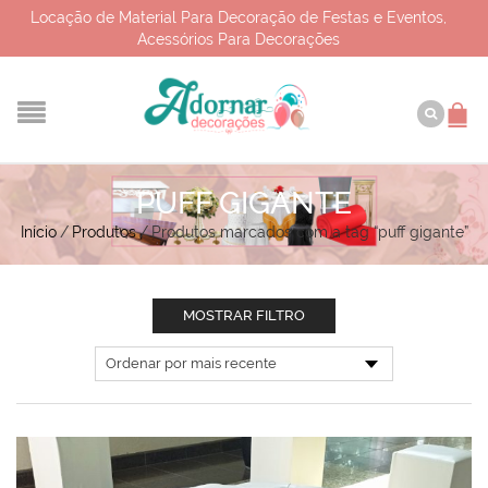
Locação de Material Para Decoração de Festas e Eventos,
Acessórios Para Decorações
PUFF GIGANTE
Início
/
Produtos
/
Produtos marcados com a tag “puff gigante”
MOSTRAR FILTRO