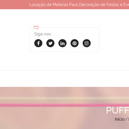
Locação de Material Para Decoração de Festas e Ev
Siga-nos
PUFF
Início
/