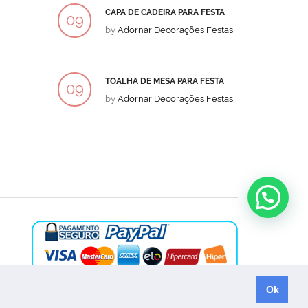
CAPA DE CADEIRA PARA FESTA
BOLO
09
09
by
Adornar Decorações Festas
by
Ad
DEZ
DEZ
TOALHA DE MESA PARA FESTA
BOLO
09
09
by
Adornar Decorações Festas
by
Ad
DEZ
DEZ
Ok