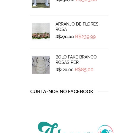
price
price
was:
is:
R$690,00.
R$585,00.
ARRANJO DE FLORES
ROSA
Original
Current
R$
239,99
R$
270,00
price
price
was:
is:
R$270,00.
R$239,99.
BOLO FAKE BRANCO
ROSAS PÉR
Original
Current
R$
85,00
R$
120,00
price
price
was:
is:
R$120,00.
R$85,00.
CURTA-NOS NO FACEBOOK