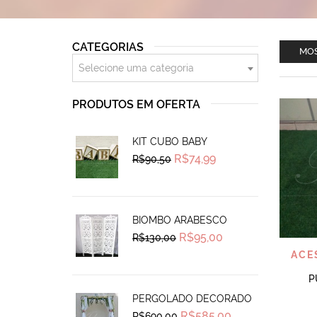
CATEGORIAS
MOS
Selecione uma categoria
PRODUTOS EM OFERTA
KIT CUBO BABY
Original
Current
R$
74,99
R$
90,50
price
price
was:
is:
R$90,50.
R$74,99.
BIOMBO ARABESCO
Original
Current
R$
95,00
R$
130,00
price
price
ACE
was:
is:
R$130,00.
R$95,00.
P
PERGOLADO DECORADO
Original
Current
R$
585,00
R$
690,00