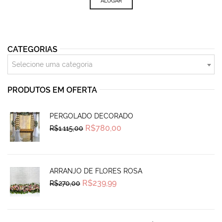
ALUGAR
CATEGORIAS
Selecione uma categoria
PRODUTOS EM OFERTA
PERGOLADO DECORADO
Original
Current
R$
780,00
R$
1.115,00
price
price
was:
is:
R$1.115,00.
R$780,00.
ARRANJO DE FLORES ROSA
Original
Current
R$
239,99
R$
270,00
price
price
was:
is:
R$270,00.
R$239,99.