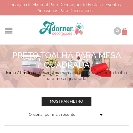
Locação de Material Para Decoração de Festas e Eventos,
Acessórios Para Decorações
PRETO TOALHA PARA MESA
QUADRADA
Início
/
Produtos
/
Produtos marcados com a tag “preto toalha
para mesa quadrada”
MOSTRAR FILTRO