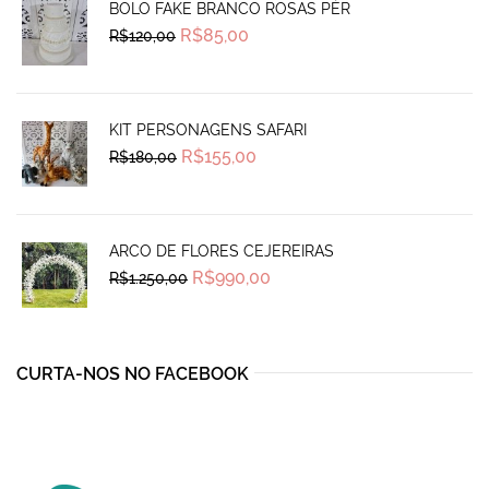
BOLO FAKE BRANCO ROSAS PÉR
Original
Current
R$
85,00
R$
120,00
price
price
was:
is:
R$120,00.
R$85,00.
KIT PERSONAGENS SAFARI
Original
Current
R$
155,00
R$
180,00
price
price
was:
is:
R$180,00.
R$155,00.
ARCO DE FLORES CEJEREIRAS
Original
Current
R$
990,00
R$
1.250,00
price
price
was:
is:
R$1.250,00.
R$990,00.
CURTA-NOS NO FACEBOOK