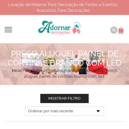
Locação de Material Para Decoração de Festas e Eventos,
Acessórios Para Decorações
PREÇO ALUGUEL PAINEL DE
CORTINAS BRANCO COM LED
Início
/
Produtos
/
Produtos marcados com a tag “preço
aluguel painel de cortinas branco com led”
MOSTRAR FILTRO