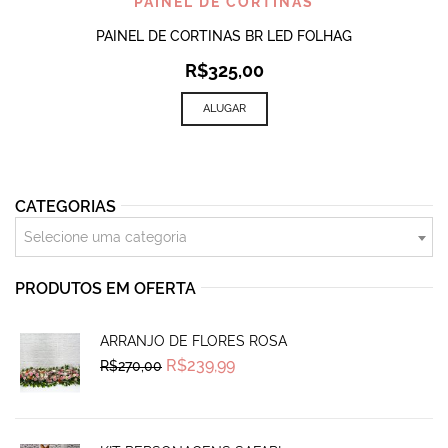
PAINEL DE CORTINAS
PAINEL DE CORTINAS BR LED FOLHAG
R$
325,00
ALUGAR
CATEGORIAS
Selecione uma categoria
PRODUTOS EM OFERTA
ARRANJO DE FLORES ROSA
Original
Current
R$
239,99
R$
270,00
price
price
was:
is:
R$270,00.
R$239,99.