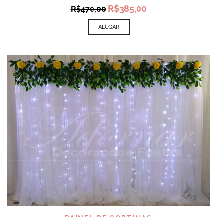
Original
Current
R$
385,00
R$
470,00
price
price
was:
is:
ALUGAR
R$470,00.
R$385,00.