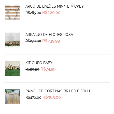
ARCO DE BALÕES MINNIE MICKEY
Original
Current
R$
220,00
R$
265,00
price
price
was:
is:
R$265,00.
R$220,00.
ARRANJO DE FLORES ROSA
Original
Current
R$
239,99
R$
270,00
price
price
was:
is:
R$270,00.
R$239,99.
KIT CUBO BABY
Original
Current
R$
74,99
R$
90,50
price
price
was:
is:
R$90,50.
R$74,99.
PAINEL DE CORTINAS BR LED E FOLH
Original
Current
R$
385,00
R$
470,00
price
price
was:
is:
R$470,00.
R$385,00.