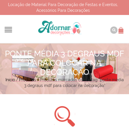
Locação de Material Para Decoração de Festas e Eventos,
Acessórios Para Decorações
PONTE MÉDIA 3 DEGRAUS MDF
PARA COLOCAR NA
DECORAÇÃO
Início
/
Produtos
/
Produtos marcados com a tag “ponte média
3 degraus mdf para colocar na decoração”