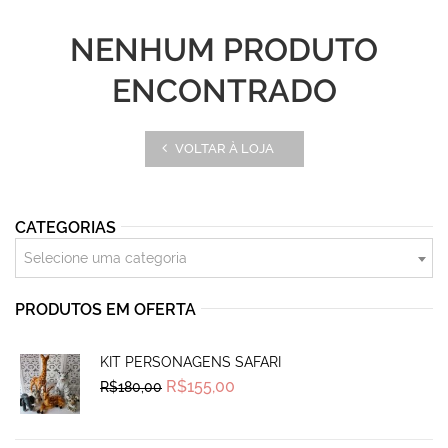
NENHUM PRODUTO
ENCONTRADO
VOLTAR À LOJA
CATEGORIAS
Selecione uma categoria
PRODUTOS EM OFERTA
KIT PERSONAGENS SAFARI
Original
Current
R$
155,00
R$
180,00
price
price
was:
is:
R$180,00.
R$155,00.