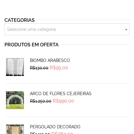
CATEGORIAS
Selecione uma categoria
PRODUTOS EM OFERTA
BIOMBO ARABESCO
Original
Current
R$
95,00
R$
130,00
price
price
was:
is:
R$130,00.
R$95,00.
ARCO DE FLORES CEJEREIRAS
Original
Current
R$
990,00
R$
1.250,00
price
price
was:
is:
R$1.250,00.
R$990,00.
PERGOLADO DECORADO
Original
Current