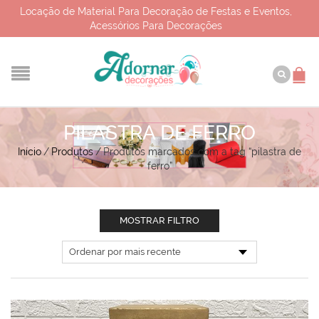
Locação de Material Para Decoração de Festas e Eventos,
Acessórios Para Decorações
PILASTRA DE FERRO
Início
/
Produtos
/
Produtos marcados com a tag “pilastra de
ferro”
MOSTRAR FILTRO