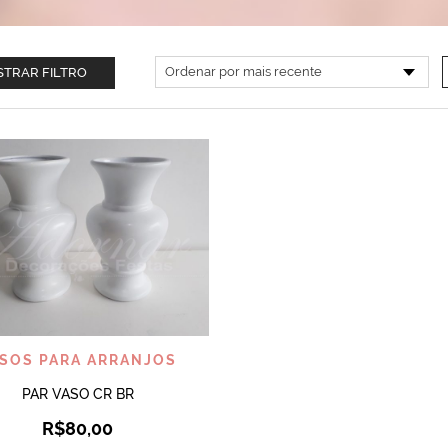
TRAR FILTRO
VISUALIZAR
SOS PARA ARRANJOS
PAR VASO CR BR
R$
80,00