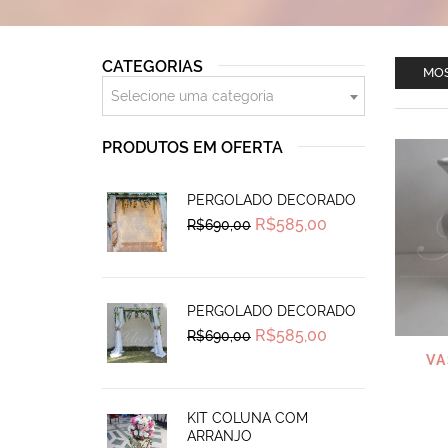
CATEGORIAS
MOS
Selecione uma categoria
PRODUTOS EM OFERTA
PERGOLADO DECORADO
Original
Current
R$
585,00
R$
690,00
price
price
was:
is:
R$690,00.
R$585,00.
PERGOLADO DECORADO
Original
Current
R$
585,00
R$
690,00
price
price
VA
was:
is:
R$690,00.
R$585,00.
KIT COLUNA COM
ARRANJO