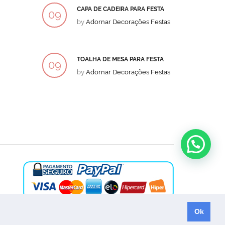
CAPA DE CADEIRA PARA FESTA
BOLO
09
09
by
Adornar Decorações Festas
by
Ad
DEZ
DEZ
TOALHA DE MESA PARA FESTA
BOLO
09
09
by
Adornar Decorações Festas
by
Ad
DEZ
DEZ
Ok