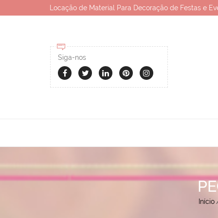
Locação de Material Para Decoração de Festas e Ev
Siga-nos
PE
Início