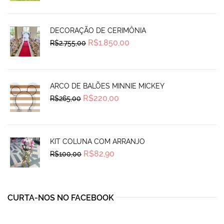
was:
is:
R$1.250,00.
R$990,00.
DECORAÇÃO DE CERIMÔNIA
Original
Current
R$
1.850,00
R$
2.755,00
price
price
was:
is:
R$2.755,00.
R$1.850,00.
ARCO DE BALÕES MINNIE MICKEY
Original
Current
R$
220,00
R$
265,00
price
price
was:
is:
R$265,00.
R$220,00.
KIT COLUNA COM ARRANJO
Original
Current
R$
82,90
R$
100,00
price
price
was:
is:
R$100,00.
R$82,90.
CURTA-NOS NO FACEBOOK