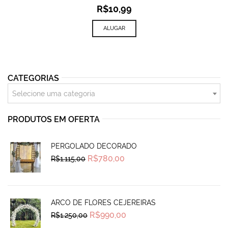
R$
10,99
ALUGAR
CATEGORIAS
Selecione uma categoria
PRODUTOS EM OFERTA
PERGOLADO DECORADO
Original
Current
R$
780,00
R$
1.115,00
price
price
was:
is:
R$1.115,00.
R$780,00.
ARCO DE FLORES CEJEREIRAS
Original
Current
R$
990,00
R$
1.250,00
price
price