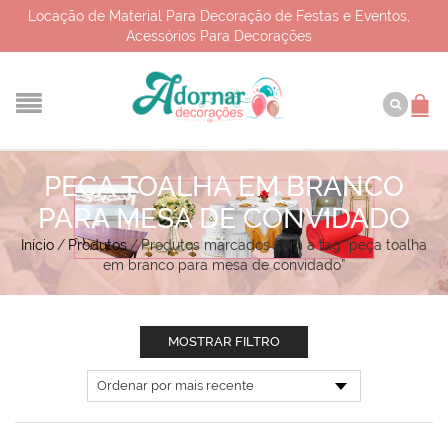
Locação de Material Para Decoração de Festas e Eventos,
Acessórios Para Decorações
PEÇA TOALHA EM BRANCO
PARA MESA DE CONVIDADO
Início
/
Produtos
/
Produtos marcados com a tag “peça toalha
em branco para mesa de convidado”
MOSTRAR FILTRO